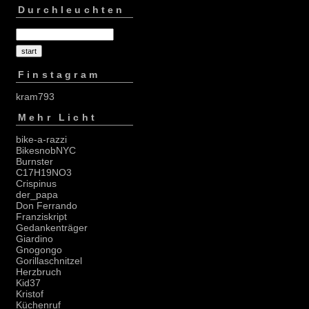
Durchleuchten
Finstagram
kram793
Mehr Licht
bike-a-razzi
BikesnobNYC
Burnster
C17H19NO3
Crispinus
der_papa
Don Ferrando
Franziskript
Gedankenträger
Giardino
Gnogongo
Gorillaschnitzel
Herzbruch
Kid37
Kristof
Küchenruf