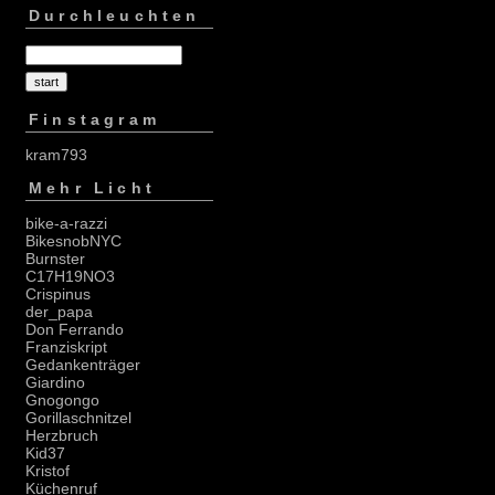
Durchleuchten
Finstagram
kram793
Mehr Licht
bike-a-razzi
BikesnobNYC
Burnster
C17H19NO3
Crispinus
der_papa
Don Ferrando
Franziskript
Gedankenträger
Giardino
Gnogongo
Gorillaschnitzel
Herzbruch
Kid37
Kristof
Küchenruf