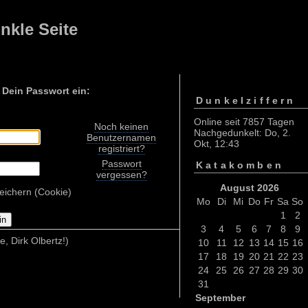
nkle Seite
 Dein Passwort ein:
Dunkelziffern
Online seit 7857 Tagen
Noch keinen
Nachgedunkelt: Do, 2.
Benutzernamen
Okt, 12:43
registriert?
Passwort
Katakomben
vergessen?
August 2026
eichern (Cookie)
Mo
Di
Mi
Do
Fr
Sa
So
1
2
3
4
5
6
7
8
9
e, Dirk Olbertz!)
10
11
12
13
14
15
16
17
18
19
20
21
22
23
24
25
26
27
28
29
30
31
September