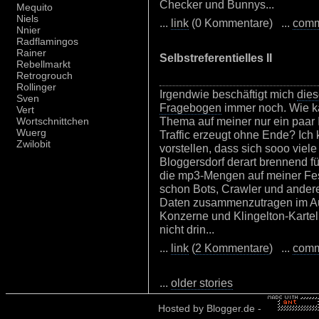
Checker und Bunnys...
Mequito
Niels
...
link
(0 Kommentare) ...
com
Nnier
Radflamingos
Rainer
Selbstreferentielles II
Rebellmarkt
Retrogrouch
Rollinger
Irgendwie beschäftigt mich
dies
Sven
Fragebogen
immer noch. Wie ka
Vert
Thema auf meiner nur ein paar 
Wortschnittchen
Wuerg
Traffic erzeugt ohne Ende? Ich 
Zwilobit
vorstellen, dass sich sooo viel
Bloggersdorf derart brennend 
die mp3-Mengen auf meiner Fest
schon Bots, Crawler und anderes
Daten zusammenzutragen im Au
Konzerne und Klingelton-Kartel
nicht drin...
...
link
(
2 Kommentare
) ...
com
...
older stories
Hosted by
Blogger.de
-