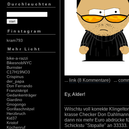
Durchleuchten
Finstagram
kram793
Mehr Licht
bike-a-razzi
BikesnobNYC
Burnster
C17H19NO3
Crispinus
...
link
(
8 Kommentare
) ...
com
der_papa
Don Ferrando
Franziskript
Ey, Alder!
Gedankenträger
Giardino
Gnogongo
Wilschtu voll korrekte Klingel
Gorillaschnitzel
Herzbruch
krasse Checker Don Dahlmann. I
Kid37
dann nix mehr Euro abdrücke f
Kristof
Schickstu "Stopalle" an 33333.
Küchenruf