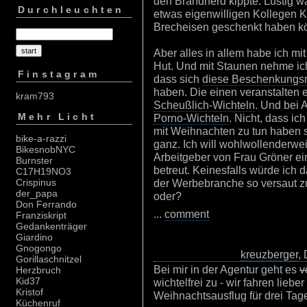
den Brandherd kippte. Lustig w
Durchleuchten
etwas eigenwilligen Kollegen K
Brecheisen geschenkt haben k
Aber alles in allem habe ich mi
Hut. Und mit Staunen nehme ich
Finstagram
dass sich
diese Beschenkungsr
haben. Die einen veranstalten 
kram793
Scheußlich-Wichteln
. Und bei 
Mehr Licht
Porno-Wichteln
. Nicht, dass i
mit Weihnachten zu tun haben sol
bike-a-razzi
ganz. Ich will wohlwollenderw
BikesnobNYC
Arbeitgeber von Frau Gröner e
Burnster
betreut. Keinesfalls würde ich 
C17H19NO3
der Werbebranche so versaut zu
Crispinus
der_papa
oder?
Don Ferrando
...
comment
Franziskript
Gedankenträger
Giardino
Gnogongo
kreuzberger
,
Gorillaschnitzel
Bei mir in der Agentur geht es
v
Herzbruch
Kid37
wichtelfrei zu - wir fahren lieb
Kristof
Weihnachtsausflug für drei Tag
Küchenruf