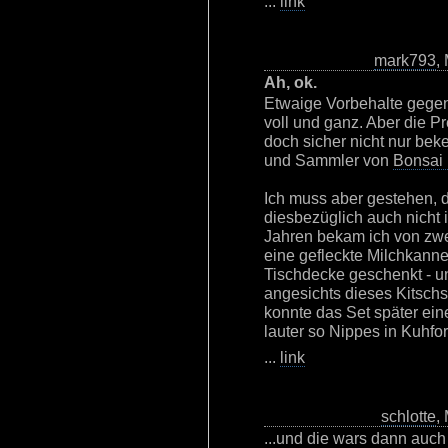
...
link
mark793
,
Ah, ok.
Etwaige Vorbehalte gegen
voll und ganz. Aber die Pr
doch sicher nicht nur be
und Sammler von
Bonsai 
Ich muss aber gestehen,
diesbezüglich auch nicht 
Jahren bekam ich von zw
eine gefleckte Milchkann
Tischdecke geschenkt - un
angesichts dieses Kitschs
konnte das Set später ei
lauter so Nippes in Kuhfo
...
link
schlotte
,
...und die wars dann auch