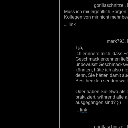
gorillaschnitzel
,
Muss ich mir eigentlich Sorge
Kollegen von mir nicht mehr be
...
link
mark793
,
Tja,
ich erinnere mich, dass F
Geschmack erkennen ließ
unbewusst Geschmacksver
könnten, hätte ich also nic
denn, Sie hätten damit a
Beschenkten senden wolle
Oder haben Sie etwa als 
praktiziert, während alle
ausgegangen sind? ;-)
...
link
gorillaschnitzel
,