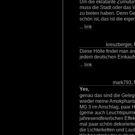
Um die eklatante Zumutu
muss die Stadt oder das V
zu bieten haben. Denn Ged
schön ist, das ist die eigen
...
link
kreuzberger
,
Diese Hölle findet man a
jedem deutschen Einkauf
...
link
mark793
,
Yes,
genau das sind die Gelege
wieder meine Amokphantas
MG 3
im Anschlag, paar H
(gerne auch Leuchtspurmu
jahresendfeierlichen Effe
mal paar schön dekoriert
die Lichterketten und Lau