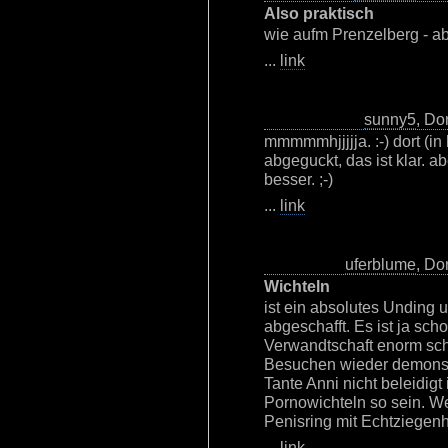
Also praktisch
wie aufm Prenzelberg - aber
...
link
sunny5
, Do
mmmmmhjjjjja. :-) dort (in
abgeguckt, das ist klar. ab
besser. ;-)
...
link
uferblume
, Do
Wichteln
ist ein absolutes Unding 
abgeschafft. Es ist ja sc
Verwandtschaft enorm schw
Besuchen wieder demonstra
Tante Anni nicht beleidigt
Pornowichteln so sein. We
Penisring mit Echtziegen
...
link