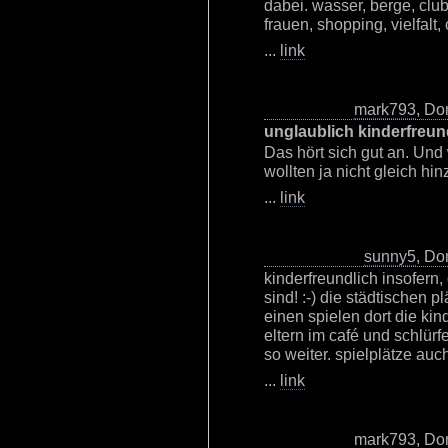
dabei. wasser, berge, club
frauen, shopping, vielfalt, 
...
link
mark793
, Do
unglaublich kinderfreun
Das hört sich gut an. Und
wollten ja nicht gleich hinz
...
link
sunny5
, Do
kinderfreundlich insofern,
sind! :-) die städtischen 
einen spielen dort die ki
eltern im café und schlür
so weiter. spielplätze auch
...
link
mark793
, Do