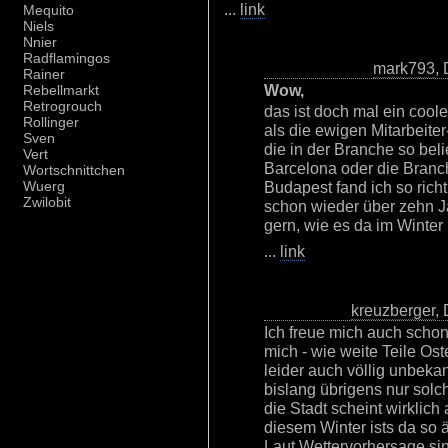
...
link
Mequito
Niels
Nnier
Radflamingos
mark793
,
Rainer
Wow,
Rebellmarkt
Retrogrouch
das ist doch mal ein cool
Rollinger
als die ewigen Mitarbeite
Sven
die in der Branche so beli
Vert
Barcelona oder die Branch
Wortschnittchen
Budapest fand ich so richti
Wuerg
Zwilobit
schon wieder über zehn Ja
gern, wie es da im Winter i
...
link
kreuzberger
,
Ich freue mich auch schon
mich - wie weite Teile Ost
leider auch völlig unbeka
bislang übrigens nur solc
die Stadt scheint wirklich
diesem Winter ists da so 
Laut Wettervorhersage si