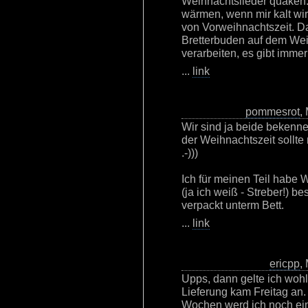
Weihnachtslieder quäken
wärmen, wenn mir kalt wir
von Vorweihnachtszeit. Da
Bretterbuden auf dem Wei
verarbeiten, es gibt immer
...
link
pommesrot
,
Wir sind ja beide bekenn
der Weihnachtszeit sollt
.-)))
Ich für meinen Teil habe
(ja ich weiß - Streber!) best
verpackt unterm Bett.
...
link
ericpp
,
Upps, dann gelte ich woh
Lieferung kam Freitag an
Wochen werd ich noch ei