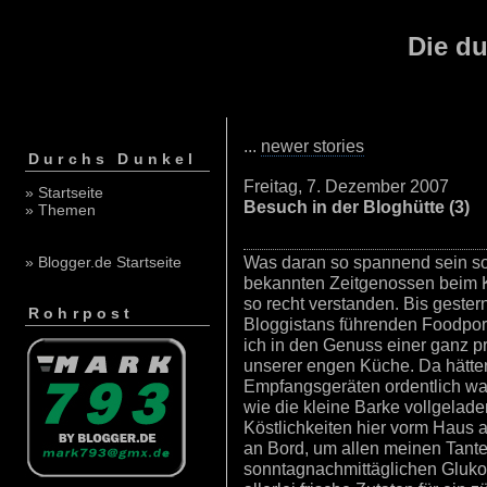
Die du
...
newer stories
Durchs Dunkel
Freitag, 7. Dezember 2007
» Startseite
Besuch in der Bloghütte (3)
» Themen
Was daran so spannend sein so
» Blogger.de Startseite
bekannten Zeitgenossen beim 
so recht verstanden. Bis gester
Rohrpost
Bloggistans führenden Foodpo
ich in den Genuss einer ganz p
unserer engen Küche. Da hätte
Empfangsgeräten ordentlich was
wie die kleine Barke vollgeladen 
Köstlichkeiten hier vorm Haus 
an Bord, um allen meinen Tant
sonntagnachmittäglichen Gluk