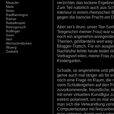
verzichtet, das leckere Ergebni
Mequito
Niels
Zum Teil natürlich auch aus S
Nnier
Interieur in einem rheinischen 
Radflamingos
gegen die barocke Pracht am D
Rainer
Rebellmarkt
Aber sei's drum, unser Tee-Sor
Retrogrouch
Rollinger
Teegeschirr meiner Frau) war s
Sven
noch ein angenehm-anregender 
Vert
Themen, größtenteils weit weg
Wortschnittchen
Blogger-Tratsch. Für ein ausgi
Wuerg
Nachtruhe fehlte heute leider d
Zwilobit
Vortragsort eilen, meine Frau zu
Kindergarten.
Schade, so angenehme und pfl
gerne auch mal länger als für 
noch eine Frage im Raum, die 
vorm Schlafengehen auf den Pun
zuvorkommende, freundliche, tie
mit einer virtuellen Kunstfigur
extrem polarisiert, um es mal v
man sich die Verwandlung vorst
Computertastatur mit Netzanbi
man umlegen, damit vom Lede