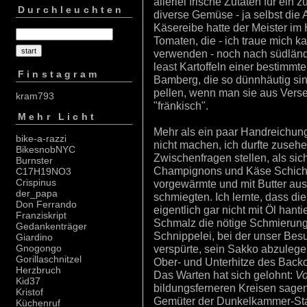
allerlei frische Zutaten für ein 
Durchleuchten
diverse Gemüse - ja selbst die 
Käsereibe hatte der Meister i
Tomaten, die - ich traue mich k
verwenden - noch nach südländi
least Kartoffeln einer bestimmt
Finstagram
Bamberg, die so dünnhäutig sind
pellen, wenn man sie aus Verse
kram793
"fränkisch".
Mehr Licht
Mehr als ein paar Handreichun
bike-a-razzi
nicht machen, ich durfte zuseh
BikesnobNYC
Zwischenfragen stellen, als sich
Burnster
Champignons und Käse Schicht
C17H19NO3
Crispinus
vorgewärmte und mit Butter aus
der_papa
schmiegten. Ich lernte, dass di
Don Ferrando
eigentlich gar nicht mit Öl hanti
Franziskript
Schmalz die nötige Schmierung
Gedankenträger
Schnippelei, bei der unser Bes
Giardino
verspürte, sein Sakko abzulege
Gnogongo
Gorillaschnitzel
Ober- und Unterhitze des Backo
Herzbruch
Das Warten hat sich gelohnt:
Vo
Kid37
bildungsferneren Kreisen sagen.
Kristof
Gemüter der Dunkelkammer-St
Küchenruf