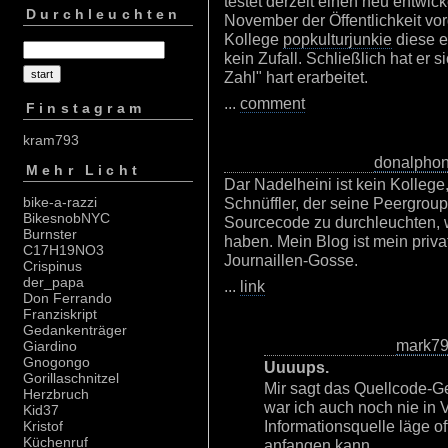
testet derzeit einen neu entwic
Durchleuchten
November der Öffentlichkeit vor
Kollege
popkulturjunkie
diese ex
kein Zufall. Schließlich hat er
Zahl" hart erarbeitet.
...
comment
Finstagram
kram793
donalpho
Mehr Licht
Dar Nadelheini ist kein Kollege
Schnüffler, der seine Peergroup
bike-a-razzi
BikesnobNYC
Sourcecode zu durchleuchten, w
Burnster
haben. Mein Blog ist mein priva
C17H19NO3
Journaillen-Gosse.
Crispinus
der_papa
...
link
Don Ferrando
Franziskript
Gedankenträger
mark7
Giardino
Gnogongo
Uuuups.
Gorillaschnitzel
Mir sagt das Quellcode-G
Herzbruch
war ich auch noch nie in 
Kid37
Informationsquelle läge of
Kristof
Küchenruf
anfangen kann.