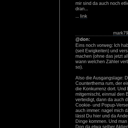
mir sind da auch noch etli
dran...
...
link
mark7
@don:
Eins noch vorweg: Ich ha
(seit Ewigkeiten) und vers
machen (ohne das jetzt a
wann welchen Zähler verba
so).
Also die Ausgangslage: 
Counterthema rum, der ein
die Konkurrenz dort. Und
mitgemischt, einmal den
verteidigt, dann da auch
Cookie- und Popup-Verse
auch immer: nagel mich da
lässt Du hier und da Ande
Dinge kommen. Und man fra
Don da etwa selber Aktien