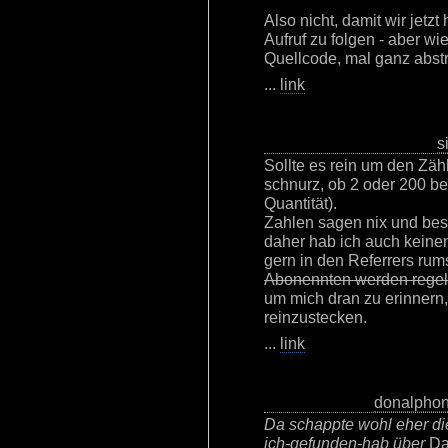
Also nicht, damit wir jetz
Aufruf zu folgen - aber wie
Quellcode, mal ganz abst
...
link
s
Sollte es rein um den Zähl
schnurz, ob 2 oder 200 bei
Quantität).
Zahlen sagen nix und besu
daher hab ich auch keinen
gern in den Referrers rums
Abonennten werden regel
um mich dran zu erinnern
reinzustecken.
...
link
donalpho
Da schappte wohl eher di
ich-gefunden-hab über
Das