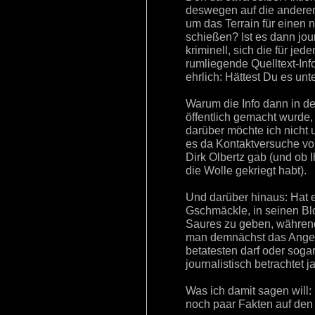
deswegen auf die anderen
um das Terrain für einen 
schießen? Ist es dann jour
kriminell, sich die für jed
rumliegende Quelltext-In
ehrlich: Hättest Du es un
Warum die Info dann in de
öffentlich gemacht wurde
darüber möchte ich nicht u
es da Kontaktversuche vo
Dirk Olbertz gab (und ob I
die Wolle gekriegt habt).
Und darüber hinaus: Hat es
Gschmäckle, in seinen Blo
Saures zu geben, während
man demnächst das Angeb
betatesten darf oder sogar
journalistisch betrachtet j
Was ich damit sagen will:
noch paar Fakten auf de