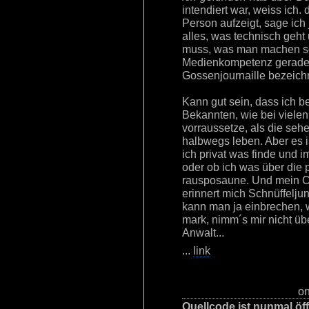
intendiert war, weiss ich.
Person aufzeigt, sage ich 
alles, was technisch geht 
muss, was man machen soll
Medienkompetenz gerade d
Gossenjournaille bezeich
Kann gut sein, dass ich 
Bekannten, wie bei viele
vorraussetze, als die seh
halbwegs leben. Aber es i
ich privat was finde und i
oder ob ich was über die 
rausposaune. Und mein Co
erinnert mich Schnüffelju
kann man ja einbrechen, w
mark, nimm´s mir nicht üb
Anwalt...
...
link
on
Quellcode ist nunmal öf