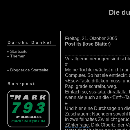
Die du
Freitag, 21. Oktober 2005
Durchs Dunkel
Post its (lose Blätter)
» Startseite
» Themen
Verallgemeinerungen sind schl
#
Meine Tochter wächst nicht nur,
» Blogger.de Startseite
Computer. So hat sie entdeckt, 
<Esc>-Taste drücken muss, und
Rohrpost
Papi grade schreibt, weg.
Einfach so, sss-tata, di-rallalla.
wenn sie auch an die <Entf>-T
#
Und hier eine Durchsage an die
Zuschauern: Nachdem sowohl b
in zweifelhaftes Zwielicht gerü
Zählerfrage.
Dirk Olbertz, der V