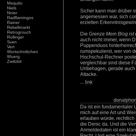
Mequito
Niels
Sicher kann man drüber st
Nnier
angemessen war, sich cor
Radflamingos
erzielten Erkenntnisgewinn
Rainer
Rebellmarkt
Retrogrouch
Die Grenze
Mein Blog ist
Rollinger
auch nicht immer, wenn 
Sven
Puppenduos hinterherreche
Vert
rumspekulierst, wer von 
Wortschnittchen
Hochschul-Rechner poste
Wuerg
Zwilobit
vergleichbar sind diese Fä
Unbehagen, gerade auch i
Attacke.
...
link
donalpho
Da ist ein fundamentaler
mich auf eine Art und We
erlauben würde, rechtlich
die Denic da. Und die Ve
Anmeldedaten ist ein klar
Recht. Und eine Spekulatio