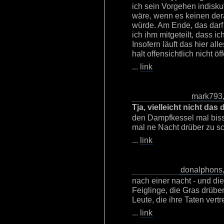
ich sein Vorgehen indiskut
wäre, wenn es keinen dera
würde. Am Ende, das darf
ich ihm mitgeteilt, dass i
Insofern läuft das hier all
halt offensichtlich nicht ö
...
link
mark793
Tja, vielleicht nicht da
den Dampfkessel mal bis
mal ne Nacht drüber zu sc
...
link
donalphons
nach einer nacht - und die 
Feiglinge, die Gras drübe
Leute, die ihre Taten vertr
...
link