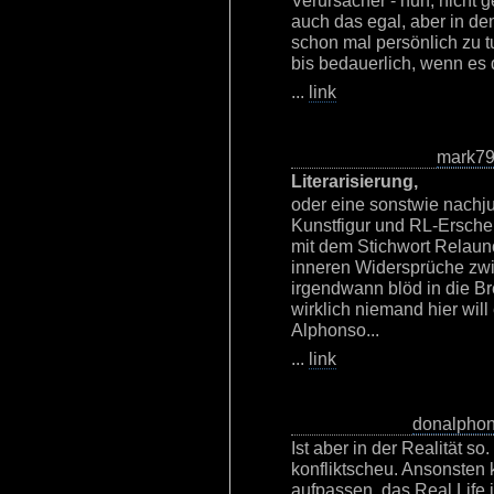
Verursacher - nun, nicht g
auch das egal, aber in de
schon mal persönlich zu t
bis bedauerlich, wenn es
...
link
mark7
Literarisierung,
oder eine sonstwie nachj
Kunstfigur und RL-Erschei
mit dem Stichwort Relaunc
inneren Widersprüche zwi
irgendwann blöd in die Br
wirklich niemand hier wi
Alphonso...
...
link
donalpho
Ist aber in der Realität so
konfliktscheu. Ansonsten 
aufpassen, das Real Life i