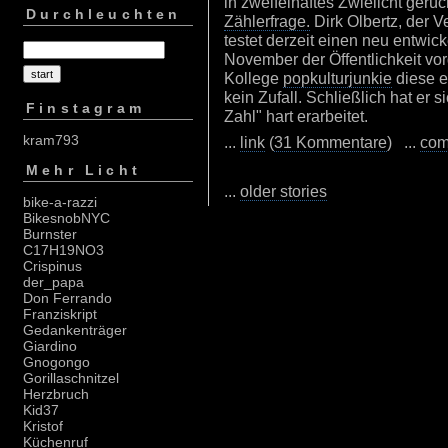
in zweifelhaftes Zwielicht gerü
Durchleuchten
Zählerfrage.
Dirk Olbertz, der V
testet derzeit einen neu entwic
November der Öffentlichkeit vor
Kollege
popkulturjunkie
diese ex
kein Zufall. Schließlich hat er
Finstagram
Zahl" hart erarbeitet.
kram793
...
link
(
31 Kommentare
) ...
com
Mehr Licht
...
older stories
bike-a-razzi
BikesnobNYC
Burnster
C17H19NO3
Crispinus
der_papa
Don Ferrando
Franziskript
Gedankenträger
Giardino
Gnogongo
Gorillaschnitzel
Herzbruch
Kid37
Kristof
Küchenruf