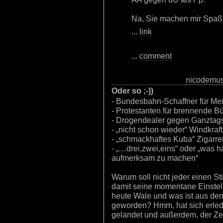
Na, Sie machen mir Spaß
...
link
...
comment
nicodemu
Oder so ;-))
- Bundesbahn-Schaffner für Mei
- Protestanten für brennende B
- Drogendealer gegen Ganztag
- „nicht schon wieder“ Windkra
- „schmackhaftes Kuba“ Zigarr
- „…drei,zwei,eins“ oder „was 
aufmerksam zu machen“
Warum soll nicht jeder einen S
damit seine momentane Einstell
heute Wale und was ist aus d
geworden? Hmm, hat sich erledi
gelandet und außerdem, der Zei