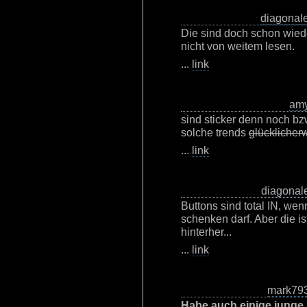
diagonal
Die sind doch schon wied
nicht von weitem lesen.
...
link
am
sind sticker denn noch bz
solche trends
glücklicher
...
link
diagonal
Buttons sind total IN, we
schenken darf. Aber die i
hinterher...
...
link
mark79
Habe auch einige junge