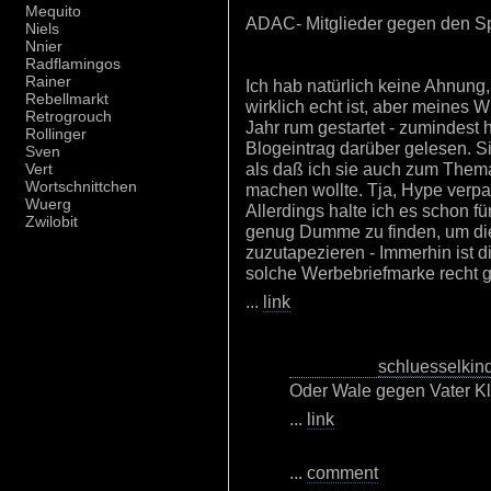
Mequito
ADAC- Mitglieder gegen den Sp
Niels
Nnier
Radflamingos
Rainer
Ich hab natürlich keine Ahnung
Rebellmarkt
wirklich echt ist, aber meines 
Retrogrouch
Jahr rum gestartet - zumindest 
Rollinger
Blogeintrag darüber gelesen. Sie
Sven
als daß ich sie auch zum Thema
Vert
Wortschnittchen
machen wollte. Tja, Hype verpa
Wuerg
Allerdings halte ich es schon f
Zwilobit
genug Dumme zu finden, um di
zuzutapezieren - Immerhin ist d
solche Werbebriefmarke recht g
...
link
schluesselkin
Oder Wale gegen Vater K
...
link
...
comment