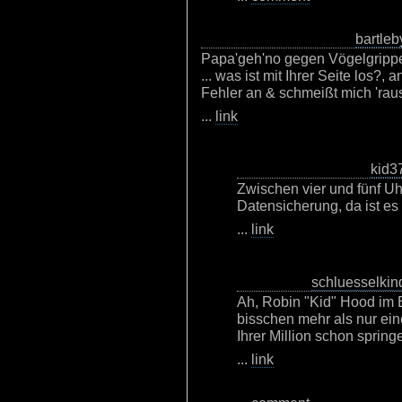
bartleb
Papa'geh'no gegen Vögelgrippe
... was ist mit Ihrer Seite los?
Fehler an & schmeißt mich 'raus!
...
link
kid3
Zwischen vier und fünf Uh
Datensicherung, da ist e
...
link
schluesselkin
Ah, Robin "Kid" Hood im B
bisschen mehr als nur ein
Ihrer Million schon spring
...
link