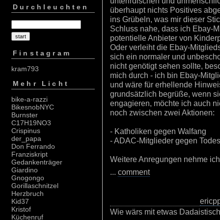
unterirdischen und unmenschli
Durchleuchten
überhaupt nichts Positives ab
ins Grübeln, was mir dieser Stic
Schluss nahe, dass ich Ebay-Mi
potentielle Anbieter von Kinde
Oder verleiht die Ebay-Mitglied
Finstagram
sich ein normaler und unbeschol
nicht genötigt sehen sollte, b
kram793
mich durch - ich bin Ebay-Mitgli
Mehr Licht
und wäre für erhellende Hinweis
grundsätzlich begrüße, wenn s
bike-a-razzi
engagieren, möchte ich auch ni
BikesnobNYC
noch zwischen zwei Aktionen:
Burnster
C17H19NO3
- Katholiken gegen Walfang
Crispinus
der_papa
- ADAC-Mitglieder gegen Todes
Don Ferrando
Franziskript
Weitere Anregungen nehme ich
Gedankenträger
Giardino
...
comment
Gnogongo
Gorillaschnitzel
Herzbruch
ericp
Kid37
Kristof
Wie wärs mit etwas Dadaistisch
Küchenruf