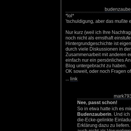
budenzaube
*lol*
'tschuldigung, aber das mußte e
Nur kurz (weil ich Ihre Nachfr
noch nicht als ernsthaft einstuf
Hintergrundgeschichte ist eigen
durch viele Diskussionen in d
Zusammenarbeit mit anderen eng
einfach nur ein persönliches A
Blog untergebracht zu haben.
OK soweit, oder noch Fragen o
...
link
mark79
Nee, passt schon!
So in etwa hatte ich es mi
Budenzauberin
. Und ich
die-Ecke-gelinkte Einla
Erklärung dazu zu liefern
auch nicht als Verunglimp