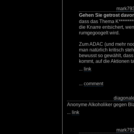
mark79
Gehen Sie getrost davon
dass das Thema K*********
die Knarre entsichert, we
rumgegoogelt wird.
Zum ADAC (und mehr noch
man natürlich kritisch steh
bewusst so gewählt, dass
kommt, auf die Aktionen t
...
link
...
comment
diagonal
Anonyme Alkoholiker gegen Bla
...
link
mark79