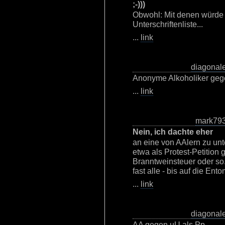
;-)))
Obwohl: Mit denen würde
Unterschriftenliste...
...
link
diagonal
Anonyme Alkoholiker gege
...
link
mark79
Nein, ich dachte eher
an eine von AAlern zu unt
etwa als Protest-Petition
Branntweinsteuer oder so
fast alle - bis auf die Ent
...
link
diagonal
AA gegen uU als Pp.