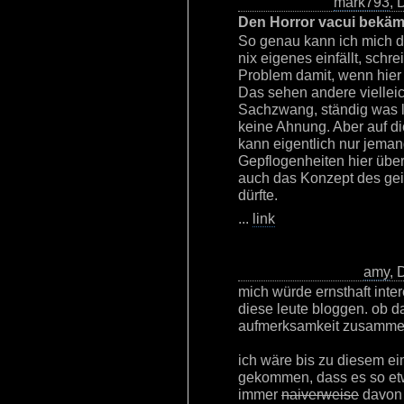
mark793
, 
Den Horror vacui bekäm
So genau kann ich mich d
nix eigenes einfällt, schr
Problem damit, wenn hier m
Das sehen andere vielleic
Sachzwang, ständig was l
keine Ahnung. Aber auf di
kann eigentlich nur jema
Gepflogenheiten hier übe
auch das Konzept des gei
dürfte.
...
link
amy
, 
mich würde ernsthaft inte
diese leute bloggen. ob d
aufmerksamkeit zusamme
ich wäre bis zu diesem ein
gekommen, dass es so etw
immer
naiverweise
davon 