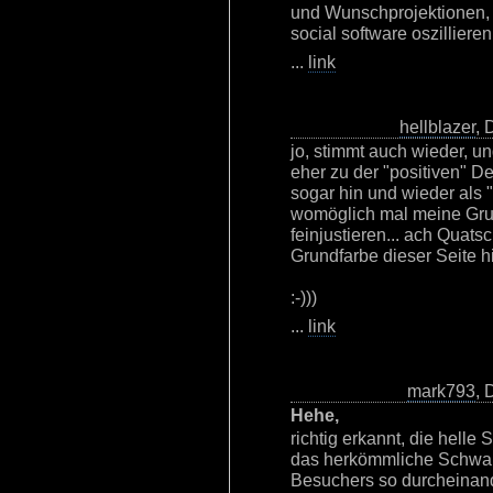
und Wunschprojektionen, 
social software oszillieren.
...
link
hellblazer
, 
jo, stimmt auch wieder, u
eher zu der "positiven" 
sogar hin und wieder als "
womöglich mal meine Gru
feinjustieren... ach Quatsc
Grundfarbe dieser Seite hie
:-)))
...
link
mark793
, 
Hehe,
richtig erkannt, die helle
das herkömmliche Schw
Besuchers so durcheinande