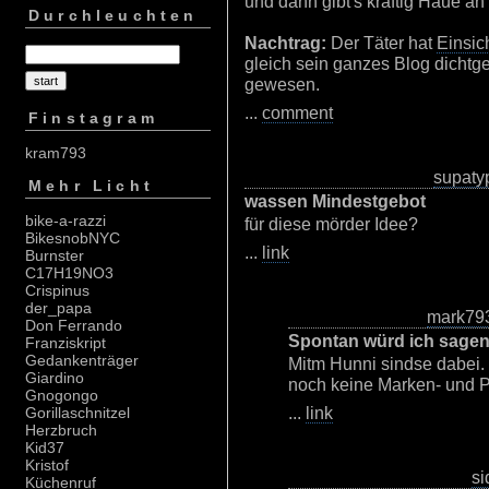
und dann gibt's kräftig Haue an
Durchleuchten
Nachtrag:
Der Täter hat
Einsic
gleich sein ganzes Blog dichtg
gewesen.
...
comment
Finstagram
kram793
supaty
Mehr Licht
wassen Mindestgebot
bike-a-razzi
für diese mörder Idee?
BikesnobNYC
...
link
Burnster
C17H19NO3
Crispinus
der_papa
mark79
Don Ferrando
Spontan würd ich sagen
Franziskript
Gedankenträger
Mitm Hunni sindse dabei.
Giardino
noch keine Marken- und 
Gnogongo
...
link
Gorillaschnitzel
Herzbruch
Kid37
Kristof
si
Küchenruf