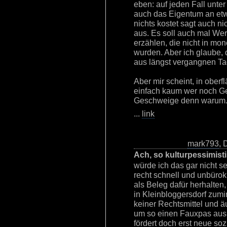
eben: auf jeden Fall unte
auch das Eigentum an et
nichts kostet sagt auch n
aus. Es soll auch mal Wer
erzählen, die nicht in m
wurden. Aber ich glaube, 
aus längst vergangnen Ta
Aber mir scheint, in oberf
einfach kaum wer noch Ge
Geschweige denn warum
...
link
mark793
, 
Ach, so kulturpessimist
würde ich das gar nicht s
recht schnell und unbürokr
als Beleg dafür herhalten,
in Kleinbloggersdorf zumin
keiner Rechtsmittel und ä
um so einen Fauxpas aus 
fördert doch erst neue s