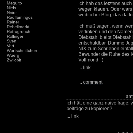
Ich hab das letztens auch
Mequito
Niels
wegen klauen. Oder wars 
Nnier
weiblicher Blog, das da fr
Radflamingos
Rainer
Ich muß sagen, wenn wem w
Rebellmarkt
verlinken und den Namen d
Retrogrouch
Rollinger
Diebstahl bleibt Diebstahl
Sven
entschuldbar. Dumme Jug
Vert
NIX zum Schrieben einfäll
Wortschnittchen
Bewunder die Ruhe des K
Wuerg
Vollmond ; )
Zwilobit
...
link
...
comment
am
ich hätt eine ganz naive frage:
beiträge zu kopieren?
...
link