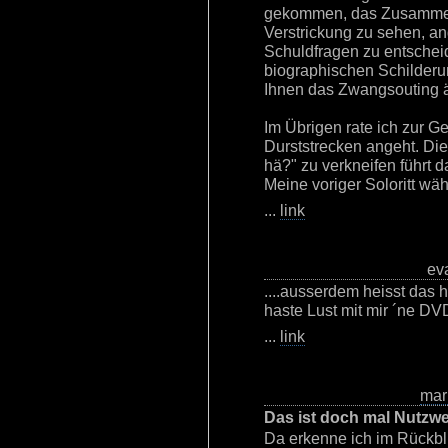
gekommen, das Zusamment
Verstrickung zu sehen, ang
Schuldfragen zu entschei
biographischen Schilderu
Ihnen das Zwangsouting ä
Im Übrigen rate ich zur G
Durststrecken angeht. Die 
hä?" zu verkneifen führt 
Meine voriger Soloritt wäh
...
link
eva
....ausserdem heisst das 
haste Lust mit mir ´ne DVD 
...
link
mar
Das ist doch mal Nutzwe
Da erkenne ich im Rückb