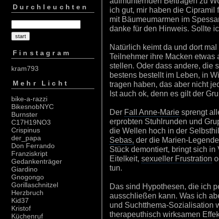
aufmunternden Beiträgen zu Wo
Durchleuchten
ich gut, mir haben die Ciprami
mit Bäumeumarmen im Spessart
danke für den Hinweis. Sollte ic
Natürlich keimt da und dort ma
Finstagram
Teilnehmer ihre Macken etwas a
stellen. Oder dass andere, die s
kram793
bestens bestellt im Leben, in W
Mehr Licht
tragen haben, das aber nicht j
Ist auch ok, denn es gilt der Gr
bike-a-razzi
BikesnobNYC
Der
Fall Anne-Marie
sprengt al
Burnster
erprobten Stuhlrunden und Gr
C17H19NO3
die Wellen hoch in der Selbsthi
Crispinus
der_papa
Sebas,
der die Marien-Legende
Don Ferrando
Stück demontiert, bringt sich in
Franziskript
Eitelkeit,
sexueller Frustration
o
Gedankenträger
tun.
Giardino
Gnogongo
Gorillaschnitzel
Das sind Hypothesen, die ich p
Herzbruch
ausschließen kann. Was ich abe
Kid37
und Suchtthema-Sozialisation w
Kristof
therapeuthisch wirksamen Effe
Küchenruf