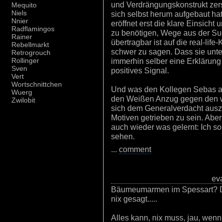
und Verdrängungskonstrukt zers
Mequito
Niels
sich selbst herum aufgebaut ha
Nnier
eröffnet erst die klare Einsicht
Radflamingos
zu benötigen, Wege aus der Suc
Rainer
übertragbar ist auf die real-life
Rebellmarkt
schwer zu sagen. Dass sie unt
Retrogrouch
immerhin selber eine Erklärung
Rollinger
Sven
positives Signal.
Vert
Wortschnittchen
Und was den Kollegen Sebas ang
Wuerg
den Weißen Anzug gegen den we
Zwilobit
sich dem Generalverdacht ausz
Motiven getrieben zu sein. Aber
auch wieder was gelernt: Ich so
sehen.
...
comment
eva
Bäumeumarmen im Spessart? Da
nix gesagt.....
Alles kann, nix muss, jau, wen