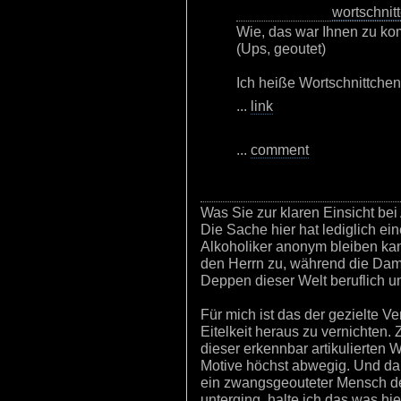
wortschnit
Wie, das war Ihnen zu kom
(Ups, geoutet)
Ich heiße Wortschnittchen
...
link
...
comment
Was Sie zur klaren Einsicht bei A
Die Sache hier hat lediglich e
Alkoholiker anonym bleiben kann,
den Herrn zu, während die Dame
Deppen dieser Welt beruflich und
Für mich ist das der gezielte V
Eitelkeit heraus zu vernichten. 
dieser erkennbar artikulierten 
Motive höchst abwegig. Und da i
ein zwangsgeouteter Mensch de
unterging, halte ich das was hi