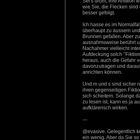
Sei's drum, Ihre Antwort 
wie Sie, die Flecken sind 
besser gefolgt.
Ich hasse es im Normalfa
überhaupt zu äussern und 
Brunnen gefallen. Aber z
ausnahmsweise berührt und
Nachahmer vielleicht inte
Aufdeckung solch "Fiktion
heraus, auch die Gefahr 
davonzutragen und darauf
anrichten können.
Und m und s sind sicher ni
ihren gegenseitigen Fikt
sich scheitern. Solange 
zu lesen ist, kann es ja 
aufklärerisch wirken.
---
@evasive. Gelegentlich ko
ein wenig. Aber da Sie so f