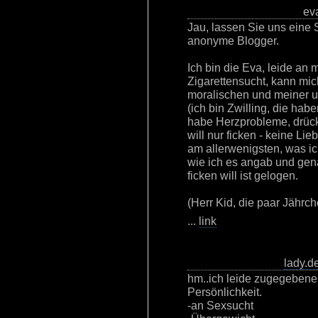
eva
Jau, lassen Sie uns eine 
anonyme Blogger.
Ich bin die Eva, leide an 
Zigarettensucht, kann mic
moralischen und meiner u
(ich bin Zwilling, die hab
habe Herzprobleme, drück
will nur ficken - keine Lieb
am allerwenigsten, was ich
wie ich es angab und gena
ficken will ist gelogen.
(Herr Kid, die paar Jährc
...
link
lady.d
hm..ich leide zugegebene
Persönlichkeit.
-an Sexsucht