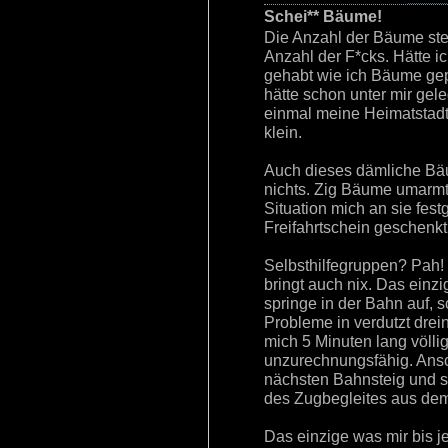
Schei** Bäume!
Die Anzahl der Bäume steh
Anzahl der F*cks. Hätte i
gehabt wie ich Bäume gepf
hätte schon unter mir gel
einmal meine Heimatstadt 
klein.
Auch dieses dämliche Bä
nichts. Zig Bäume umarmt
Situation mich an sie fes
Freifahrtschein geschenk
Selbsthilfegruppen? Pah!
bringt auch nix. Das einzi
springe in der Bahn auf,
Probleme in verdutzt drei
mich 5 Minuten lang völlig
unzurechnungsfähig. Ansc
nächsten Bahnsteig und s
des Zugbegleites aus dem 
Das einzige was mir bis je