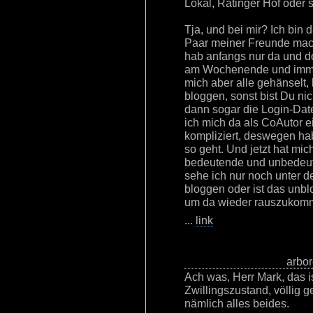
Lokal, Ratinger Hof oder 
Tja, und bei mir? Ich bin d
Paar meiner Freunde mach
hab anfangs nur da und d
am Wochenende und immer
mich aber alle gehänselt, 
bloggen, sonst bist Du nic
dann sogar die Login-Date
ich mich da als CoAutor e
kompliziert, deswegen hab
so geht. Und jetzt hat mich
bedeutende und unbedeut
sehe ich nur noch unter d
bloggen oder ist das unbl
um da wieder rauszukomm
...
link
arbo
Ach was, Herr Mark, das i
Zwillingszustand, völlig 
nämlich alles beides.