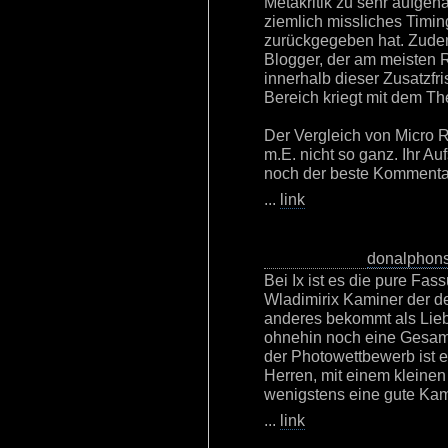
Metakritik zu sehr aufgeha
ziemlich missliches Timing
zurückgegeben hat. Zudem
Blogger, der am meisten R
innerhalb dieser Zusatzfr
Bereich kriegt mit dem T
Der Vergleich von Micro R
m.E. nicht so ganz. Ihr Au
noch der beste Komment
...
link
donalphon
Bei Ix ist es die pure Fass
Wladimirix Kaminer der d
anderes bekommt als Lieb
ohnehin noch eine Gesam
der Photowettbewerb ist e
Herren, mit einem kleine
wenigstens eine gute Ka
...
link