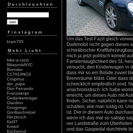
Durchleuchten
Finstagram
Um das Test-Fazit gleich vorw
kram793
Darkmobil nicht gegen dieses 
schwäbischer Kraftfahrzeugbau
Mehr Licht
mich ja jetzt politisch korrekt 
bike-a-razzi
Familentauglichkeit des SL hera
BikesnobNYC
versucht, den Kinderwagen in d
Burnster
dass mir so ein Bolide zuviel bl
C17H19NO3
Brennräume bläst. Oder dass d
Crispinus
schrecklich empfindlich sind. N
der_papa
Don Ferrando
anachronistisch: Ich habe womög
Franziskript
erreicht, um dieses Auto mit Aut
Gedankenträger
finden. Sicher, natürlich kann m
Giardino
schalten, wie man lustig ist. U
Gnogongo
ist. Der in diesem Auto durchaus
Gorillaschnitzel
Herzbruch
wenn ich das mal so salopp sag
Kid37
ner Landstraße zum Überholen 
Kristof
und das Gaspedal durchtrete b
Küchenruf