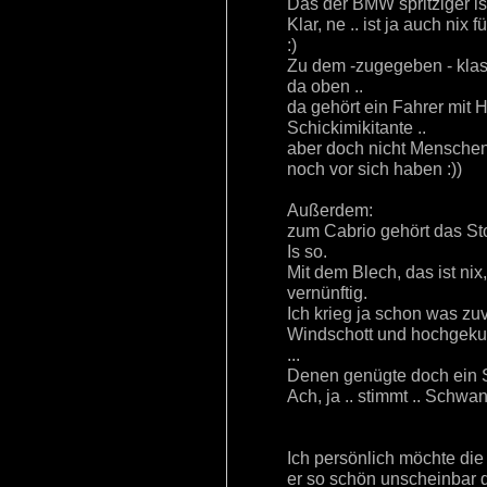
Das der BMW spritziger ist.
Klar, ne .. ist ja auch nix 
:)
Zu dem -zugegeben - kla
da oben ..
da gehört ein Fahrer mit 
Schickimikitante ..
aber doch nicht Menschen
noch vor sich haben :))
Außerdem:
zum Cabrio gehört das St
Is so.
Mit dem Blech, das ist nix,
vernünftig.
Ich krieg ja schon was zuv
Windschott und hochgekur
...
Denen genügte doch ein 
Ach, ja .. stimmt .. Schwa
Ich persönlich möchte di
er so schön unscheinbar d