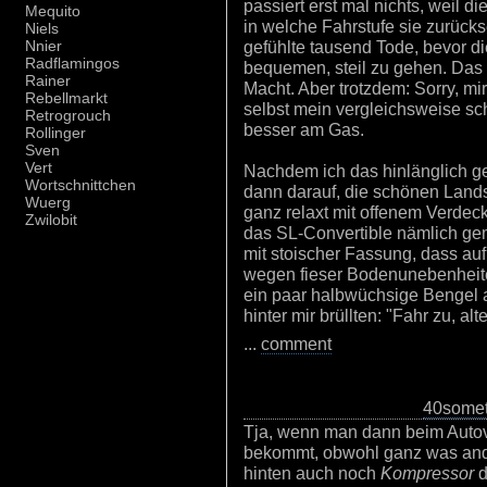
passiert erst mal nichts, weil d
Mequito
in welche Fahrstufe sie zurücks
Niels
gefühlte tausend Tode, bevor d
Nnier
Radflamingos
bequemen, steil zu gehen. Das 
Rainer
Macht. Aber trotzdem: Sorry, mi
Rebellmarkt
selbst mein vergleichsweise s
Retrogrouch
besser am Gas.
Rollinger
Sven
Vert
Nachdem ich das hinlänglich gek
Wortschnittchen
dann darauf, die schönen Lan
Wuerg
ganz relaxt mit offenem Verdeck
Zwilobit
das SL-Convertible nämlich gem
mit stoischer Fassung, dass auf 
wegen fieser Bodenunebenheite
ein paar halbwüchsige Bengel 
hinter mir brüllten: "Fahr zu, al
...
comment
40somet
Tja, wenn man dann beim Autove
bekommt, obwohl ganz was and
hinten auch noch
Kompressor
d