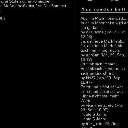
en drei Stufen ohne komische
ie Maßen heißzulaufen. Der Sommer
Nachgedunkelt
.
nt
Auch in Mannheim wird...
Auch in Mannheim wird a
ihn gedacht.
by okavanga (Do, 2. Okt,
12:43)
Ja, der liebe Mark fehlt...
Ja, der liebe Mark fehlt
auch mir immer noch.
by genium (Mo, 29. Sep,
13:17)
Es fühlt sich immer...
Es fühlt sich immer noch
sehr unwirklich an.
by kid37 (Mo, 29. Sep,
11:47)
Es ist und bleibt schwer....
Es ist und bleibt schwer.
Finde nicht mal mehr
Worte....
by vika kreutzberg (Mo,
29. Sep, 10:07)
Heute 5 Jahre.
Heute 5 Jahre.
by fritz_ (So, 28. Sep,
22:52)