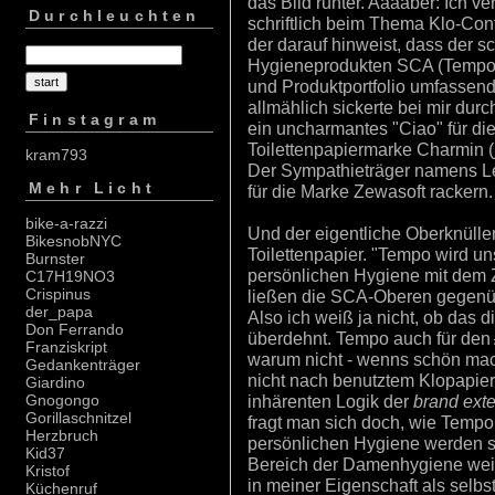
das Bild runter. Aaaaber: Ich v
Durchleuchten
schriftlich beim Thema Klo-Conte
der darauf hinweist, dass der s
Hygieneprodukten SCA (Tempo,
und Produktportfolio umfassend n
allmählich sickerte bei mir durc
Finstagram
ein uncharmantes "Ciao" für die 
Toilettenpapiermarke Charmin (
kram793
Der Sympathieträger namens Leo
Mehr Licht
für die Marke Zewasoft rackern.
bike-a-razzi
Und der eigentliche Oberknülle
BikesnobNYC
Toilettenpapier. "Tempo wird un
Burnster
persönlichen Hygiene mit dem Z
C17H19NO3
Crispinus
ließen die SCA-Oberen gegenübe
der_papa
Also ich weiß ja nicht, ob das d
Don Ferrando
überdehnt. Tempo auch für den
Franziskript
warum nicht - wenns schön mach
Gedankenträger
nicht nach benutztem Klopapier
Giardino
inhärenten Logik der
brand ext
Gnogongo
Gorillaschnitzel
fragt man sich doch, wie Tempo
Herzbruch
persönlichen Hygiene werden s
Kid37
Bereich der Damenhygiene weiter
Kristof
in meiner Eigenschaft als selbs
Küchenruf