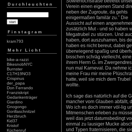
Sowienochstraße betreibt unse
Durchleuchten
Verein einen eigenen Stand dir
neben der Zugroute, da gehts
einigermaßen familär zu." Die
Aussicht auf einen angenehmen
zusätzlich Mut - und so haben w
Finstagram
Megatrubel zu stürzen. Und auc
haben, dort auszuharren, bis de
kram793
haben es nicht bereut, dabei g
Mehr Licht
überwiegend spaßig und überhau
bisschen schräg vielleicht, ein
bike-a-razzi
ihrem Herrn G. im Zwergendress
BikesnobNYC
nun mal Karneval. Da nehme ich
Burnster
meine Frau mir meine Plüschrat
C17H19NO3
Crispinus
hatte, weil sie mich dem Trubel 
der_papa
wollte.
Don Ferrando
Franziskript
Ich sage das natürlich auf die G
Gedankenträger
mancher vom Glauben abfällt, d
Giardino
Wo ich es doch immer völ-lig un-
Gnogongo
Gorillaschnitzel
Mitmenschen erleben zu müssen
Herzbruch
weil das jetzt datumsbedingt vo
Kid37
einmal zu lausiger Mucke absc
Kristof
und Typen fraternisieren, die s
Küchenruf