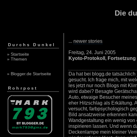
Die du
...
newer stories
Durchs Dunkel
Freitag, 24. Juni 2005
» Startseite
Kyoto-Protokoll, Fortsetzung
» Themen
Da hat bei blogg.de tatsächlic
» Blogger.de Startseite
gesucht. Ich frage mich, mit w
les jetzt nur noch Blogs mit Kli
Rohrpost
wird dabei? Besagte Gerätschaf
Auto, etwaige Besucher meines
eher Hitzschlag als Erkältung. 
versucht, farbpsychologisch g
Bild ansatzweise erkennen kann
Wandgestaltung ein wenig von 
inspirieren lassen. Und wenn d
Deckenlampe mein kleiner Venti