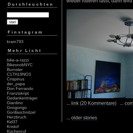
wieder rotieren lässt, dann wird 
Durchleuchten
Finstagram
kram793
Mehr Licht
bike-a-razzi
BikesnobNYC
Burnster
C17H19NO3
Crispinus
der_papa
Don Ferrando
Franziskript
Gedankenträger
...
link
(
20 Kommentare
) ...
com
Giardino
Gnogongo
Gorillaschnitzel
Herzbruch
...
older stories
Kid37
Kristof
Küchenruf