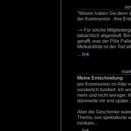
so
"Wovon haben Sie denn im 
der Kommunion - Ihre En
--> Für solche Mitglieder
tatsächlich abgestraft. B
gerafft, was der Pille Pall
Merkantilität ist der Tod a
...
link
mar
Meine Entscheidung
pro Kommunion im Alter vo
sonderlich fundiert. Ich wo
mehr und nicht weniger. W
dämmerte mir erst später ;
Aber die Geschenke waren
Thema, soo spektakulär w
rumkam...
...
link