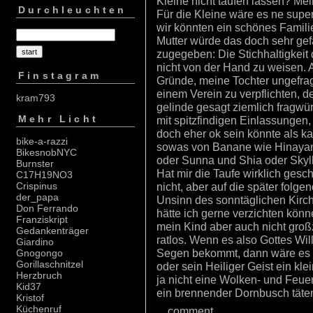
Kleine nicht taufen lassen? Mein
Durchleuchten
Für die Kleine wäre es ne supe
wir könnten ein schönes Familie
Mutter würde das doch sehr gefa
zugegeben: Die Stichhaltigkeit
nicht von der Hand zu weisen. A
Finstagram
Gründe, meine Tochter ungefrag
einem Verein zu verpflichten, 
kram793
gelinde gesagt ziemlich fragwü
Mehr Licht
mit spitzfindigen Einlassungen
doch eher ok sein könnte als kat
bike-a-razzi
sowas von Banane wie Hinaya
BikesnobNYC
oder Sunna und Shia oder Skyll
Burnster
Hat mir die Taufe wirklich gesc
C17H19NO3
nicht, aber auf die später fol
Crispinus
der_papa
Unsinn des sonntäglichen Kirc
Don Ferrando
hätte ich gerne verzichten könne
Franziskript
mein Kind aber auch nicht groß
Gedankenträger
ratlos. Wenn es also Gottes Wil
Giardino
Segen bekommt, dann wäre es 
Gnogongo
Gorillaschnitzel
oder sein Heiliger Geist ein kl
Herzbruch
ja nicht eine Wolken- und Feue
Kid37
ein brennender Dornbusch täte
Kristof
Küchenruf
...
comment