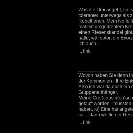
Was die Omi angeht, so is
toleranter unterwegs als 
Rebellionen. Mein Neffe l
mal mit umgedrehtem Kre
einen Riesenskandal gibt
hätte, wär sofort ein Exor
ich auch...
...
link
Wovon haben Sie denn im A
der Kommunion - Ihre Ent
Also ich war da doch ein 
Gruppenanhänger.
Meine Großcousin(en)scha
getauft worden - müssten 
haben. ;o) Eine hat angef
so ... dann wollte der Rest
...
link