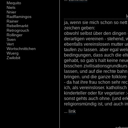
Mequito
Niels
Nnier
l
Radflamingos
Rainer
ja, wenn sie mich schon so nett 
Rebellmarkt
zeichen geben:
Retrogrouch
obwohl selbst über den dingen -
Rollinger
derartigen vereinen - stehend,
Sven
ebenfalls vereinslosen mutter u
Vert
Wortschnittchen
taufen zu lassen. aber egal welch
Wuerg
bedingungen, dass auch die elte
Zwilobit
gehabt, so gab's halt keine neu
bisschen zivilisationsgrundku
lassen, und auf die rechte bah
bringen. und die ganze folklore
- da hat ihre frau schon sehr rec
ich, als vereinsloser. katholisc
kinderteller oder für vegetarier 
sonst gehts auch ohne. (und erkl
religionsmündig ist, und auch i
...
link