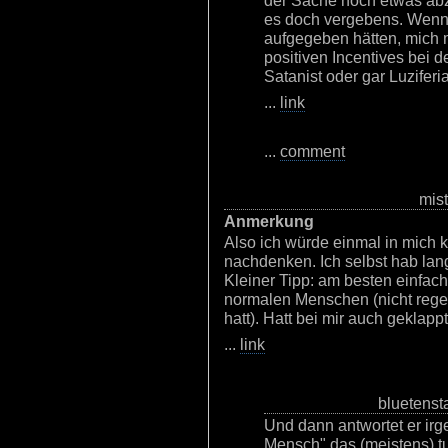
der Sache noch etwas ab
es doch vergebens. Wenn 
aufgegeben hätten, mich 
positiven Incentives bei d
Satanist oder gar Luziferi
...
link
...
comment
mist
Anmerkung
Also ich würde einmal in mich
nachdenken. Ich selbst hab lan
Kleiner Tipp: am besten einfach
normalen Menschen (nicht rege
hatt). Hatt bei mir auch geklappt 
...
link
bluetenst
Und dann antwortet er ir
Mensch" das (meistens) t