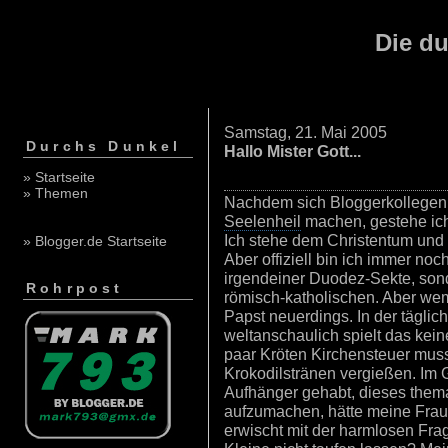
Die du
Samstag, 21. Mai 2005
Durchs Dunkel
Hallo Mister Gott...
» Startseite
» Themen
Nachdem sich Bloggerkollegen
Seelenheil
machen, gestehe ich 
Ich stehe dem Christentum und
» Blogger.de Startseite
Aber offiziell bin ich immer noc
irgendeiner Duodez-Sekte, son
Rohrpost
römisch-katholischen. Aber wem 
Papst neuerdings. In der tägli
weltanschaulich spielt das kein
paar Kröten Kirchensteuer muss
Krokodilstränen vergießen. Im 
Aufhänger gehabt, dieses them
aufzumachen, hätte meine Frau 
erwischt mit der harmlosen Frag