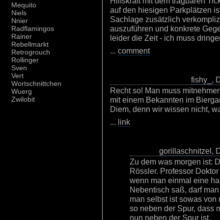
Hilfskraft mit dem tragbaren Ti
Mequito
auf den hiesigen Parkplätzen is
Niels
Sachlage zusätzlich verkomplizie
Nnier
auszuführen und konkrete Gegeb
Radflamingos
Rainer
leider die Zeit - ich muss drin
Rebellmarkt
...
comment
Retrogrouch
Rollinger
Sven
Vert
fishy_
, 
Wortschnittchen
Recht so! Man muss mitnehmen
Wuerg
mit einem Bekannten im Biergar
Zwilobit
Diem, denn wir wissen nicht, 
...
link
gorillaschnitzel
, 
Zu dem was morgen ist: Di
Rössler. Professor Dokto
wenn man einmal eine ha
Nebentisch saß, darf man
man selbst ist sowas von 
so neben der Spur, dass 
nun neben der Spur ist.