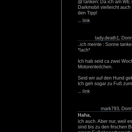
@Tanken: Da ich am WE ne
Darkmobil vielleicht auch
den Tipp!
...
link
lady.death1
, Don
..ich meinte : Sonne tanke
*lach*
Ich hab seid ca zwei Woch
Motorenteilchen.
Seid wir auf den Hund gek
Ich geh sogar zu Fuß zum 
...
link
mark793
, Don
Haha,
ich auch. Aber nur, weil e
sind bis zu den frischen 