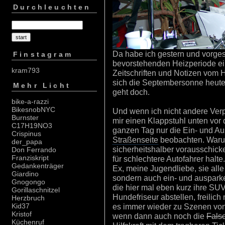
Durchleuchten
Da habe ich gestern und vorges
Finstagram
bevorstehenden Heizperiode ei
kram793
Zeitschriften und Notizen vom H
sich die Septembersonne heute 
Mehr Licht
geht doch.
bike-a-razzi
BikesnobNYC
Und wenn ich nicht andere Verp
Burnster
mir einen Klappstuhl unten vor 
C17H19NO3
ganzen Tag nur die Ein- und 
Crispinus
Straßenseite
beobachten. Warum
der_papa
sicherheitshalber vorausschicke
Don Ferrando
Franziskript
für schlechtere Autofahrer halt
Gedankenträger
Ex, meine Jugendliebe, sie alle
Giardino
sondern auch ein- und auspar
Gnogongo
die hier mal eben kurz ihre SU
Gorillaschnitzel
Hundefriseur abstellen, freilic
Herzbruch
es immer wieder zu Szenen von 
Kid37
Kristof
wenn dann auch noch die
Fals
Küchenruf