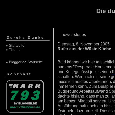
Die du
...
newer stories
Durchs Dunkel
Dienstag, 8. November 2005
» Startseite
Rufer aus der
Wüste
Küche
» Themen
Bald können wir hier tatsächlic
» Blogger.de Startseite
namens "Desperate Housemen" 
und Kollege lässt jetzt seinen
K
Rohrpost
schallen. Wenn ich mir seine g
muss ich neidlos anerkennen, d
ihm lernen kann. Zum Beispiel
Budget und Arbeitsaufwand Spag
dachte bislang, dass man zu l
am besten Miracolì serviert. Un
Ausführung halt noch ein bissc
Zwiebeln dazubrutzelt. Dieses 