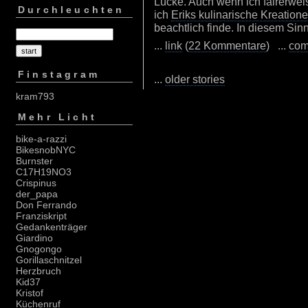
Lücke. Auch wenn ich fairerweis
Durchleuchten
ich
Eriks kulinarische Kreation
beachtlich finde. In diesem Sinn
...
link
(
22 Kommentare
) ...
com
Finstagram
...
older stories
kram793
Mehr Licht
bike-a-razzi
BikesnobNYC
Burnster
C17H19NO3
Crispinus
der_papa
Don Ferrando
Franziskript
Gedankenträger
Giardino
Gnogongo
Gorillaschnitzel
Herzbruch
Kid37
Kristof
Küchenruf