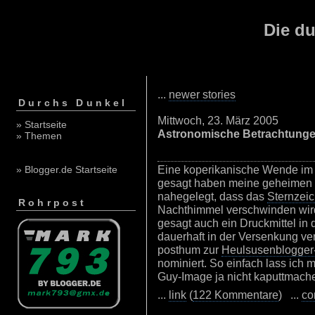
Die du
...
newer stories
Durchs Dunkel
Mittwoch, 23. März 2005
» Startseite
Astronomische Betrachtung
» Themen
Eine koperikanische Wende im We
» Blogger.de Startseite
gesagt haben meine geheimen
nahegelegt, dass das
Sternzei
Rohrpost
Nachthimmel verschwinden wird.
gesagt auch ein Druckmittel in
dauerhaft in der Versenkung ve
posthum zur
Heulsusenblogger
nominiert. So einfach lass ich
Guy-Image ja nicht kaputtmach
...
link
(
122 Kommentare
) ...
co