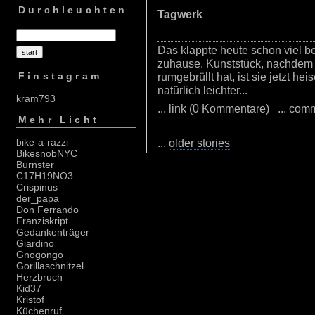
Durchleuchten
Tagwerk
Das klappte heute schon viel be
zuhause. Kunststück, nachdem 
rumgebrüllt hat, ist sie jetzt he
Finstagram
natürlich leichter...
kram793
...
link
(0 Kommentare) ...
com
Mehr Licht
...
older stories
bike-a-razzi
BikesnobNYC
Burnster
C17H19NO3
Crispinus
der_papa
Don Ferrando
Franziskript
Gedankenträger
Giardino
Gnogongo
Gorillaschnitzel
Herzbruch
Kid37
Kristof
Küchenruf