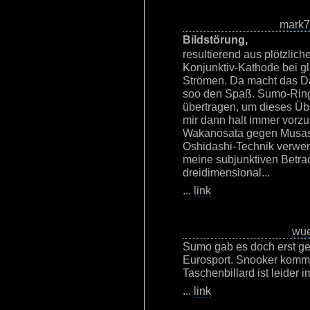
mark
Bildstörung,
resultierend aus plötzlic
Konjunktiv-Kathode bei gl
Strömen. Da macht das D
soo den Spaß. Sumo-Ringe
übertragen, um dieses Üb
mir dann halt immer vorzu
Wakanosata gegen Musashim
Oshidashi-Technik verwen
meine subjunktiven Betr
dreidimensional...
...
link
wu
Sumo gab es doch erst ge
Eurosport. Snooker kom
Taschenbillard ist leider
...
link