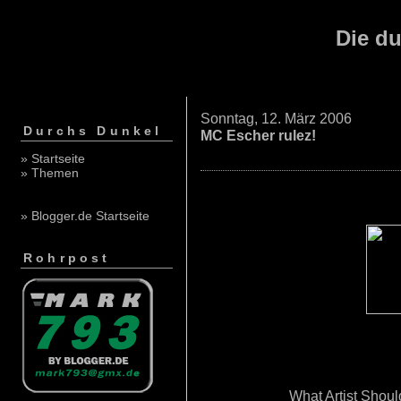
Die du
Sonntag, 12. März 2006
Durchs Dunkel
MC Escher rulez!
» Startseite
» Themen
Who Should Pain
» Blogger.de Startseite
Rohrpost
Open and raw, you would
your 
And even if your painting 
be 
What Artist Shoul