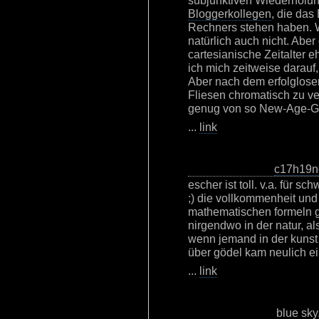
subjunktiven Wiederholung
Bloggerkollegen
, die das
Rechners stehen haben. W
natürlich auch nicht. Aber 
cartesianische Zeitalter 
ich mich zeitweise darauf
Aber nach dem erfolglose
Fliesen chromatisch zu ve
genug von so New-Age-Ge
...
link
c17h19n
escher ist toll. v.a. für 
;) die vollkommenheit un
mathematischen formeln gib
nirgendwo in der natur, a
wenn jemand in der kunst
über gödel kam neulich ei
...
link
blue sky