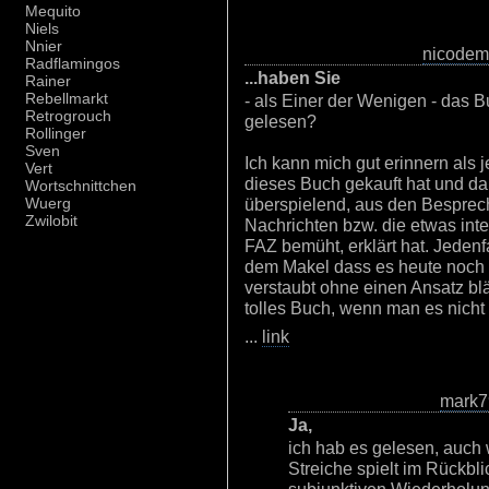
Mequito
Niels
Nnier
nicodem
Radflamingos
...haben Sie
Rainer
Rebellmarkt
- als Einer der Wenigen - d
Retrogrouch
gelesen?
Rollinger
Sven
Ich kann mich gut erinnern als j
Vert
dieses Buch gekauft hat und dan
Wortschnittchen
überspielend, aus den Besprec
Wuerg
Zwilobit
Nachrichten bzw. die etwas int
FAZ bemüht, erklärt hat. Jedenf
dem Makel dass es heute noch i
verstaubt ohne einen Ansatz blä
tolles Buch, wenn man es nicht 
...
link
mark7
Ja,
ich hab es gelesen, auc
Streiche spielt im Rückbl