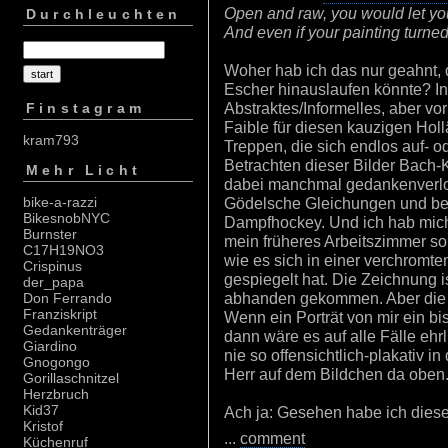
Open and raw, you would let your
Durchleuchten
And even if your painting turned 
Woher hab ich das nur geahnt, 
Escher hinauslaufen könnte? In
Abstraktes/Informelles, aber vor
Finstagram
Faible für diesen kauzigen Hol
kram793
Treppen, die sich endlos auf- o
Betrachten dieser Bilder Bach-
Mehr Licht
dabei manchmal gedankenverlo
Gödelsche Gleichungen und bege
bike-a-razzi
BikesnobNYC
Dampfhockey. Und ich hab mich 
Burnster
mein früheres Arbeitszimmer so 
C17H19NO3
wie es sich in einer verchromt
Crispinus
gespiegelt hat. Die Zeichnung i
der_papa
abhanden gekommen. Aber die 
Don Ferrando
Franziskript
Wenn ein Porträt von mir ein b
Gedankenträger
dann wäre es auf alle Fälle ehr
Giardino
nie so offensichtlich-plakativ i
Gnogongo
Herr auf dem Bildchen da oben
Gorillaschnitzel
Herzbruch
Kid37
Ach ja: Gesehen habe ich dies
Kristof
...
comment
Küchenruf