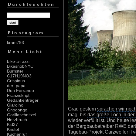
Durchleuchten
Finstagram
kram793
Mehr Licht
bike-a-razzi
BikesnobNYC
Burnster
C17H19NO3
Crispinus
der_papa
Don Ferrando
Franziskript
Gedankenträger
Giardino
Grad gestern
sprachen wir noc
Gnogongo
mag, bis
das große Loch in der
Gorillaschnitzel
Herzbruch
wieder verfüllt ist. Und heute le
Kid37
der Bergbaubetreiber RWE darü
Kristof
Tagebau-Projekt Garzweiler II v
Küchenruf