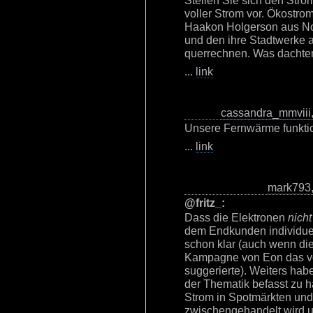
Stellen Sie sich den Str
voller Strom vor. Ökostro
Haakon Holgerson aus Nor
und den ihre Stadtwerke 
querrechnen. Was dachte
...
link
cassandra_mmviii
Unsere Fernwärme funktion
...
link
mark793
@fritz_:
Dass die Elektronen
nicht
dem Endkunden individuel
schon klar (auch wenn die
Kampagne von Eon das vo
suggerierte). Weiters hab
der Thematik befasst zu h
Strom in Spotmärkten und
zwischengehandelt wird 