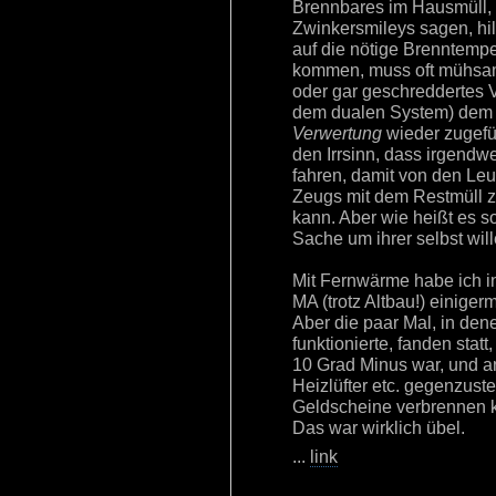
Brennbares im Hausmüll,
Zwinkersmileys sagen, hi
auf die nötige Brenntemp
kommen, muss oft mühsam
oder gar geschreddertes 
dem dualen System) dem 
Verwertung
wieder zugefü
den Irrsinn, dass irgend
fahren, damit von den Leu
Zeugs mit dem Restmüll
kann. Aber wie heißt es s
Sache um ihrer selbst will
Mit Fernwärme habe ich i
MA (trotz Altbau!) einige
Aber die paar Mal, in den
funktionierte, fanden statt
10 Grad Minus war, und an
Heizlüfter etc. gegenzus
Geldscheine verbrennen k
Das war wirklich übel.
...
link