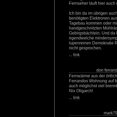
Fernseher läuft hier auch 
Ich bin da im übrigen auc
benötigten Elektronen au
Tagebau kommen oder mit 
handgeschnitzten Mühlräde
Gebirgsbächlein. Und da 
irgendwelche mindersympa
lupenreinen Demokratie R
nicht gesprochen.
...
link
don ferran
Fernwärme aus der örtlic
Ferrandos Wohnung auf b
auch möglichst viel brenn
Nix Oligarch!
...
link
mark7