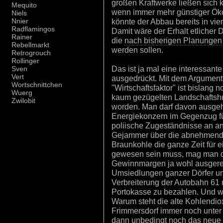
großen Kraftwerke ließen sich 
Mequito
wenn immer mehr günstiger Öko
Niels
könnte der Abbau bereits in vie
Nnier
Radflamingos
Damit wäre der Erhalt etlicher 
Rainer
die
nach bisherigen Planungen
Rebellmarkt
werden sollen.
Retrogrouch
Rollinger
Das ist ja mal eine interessant
Sven
Vert
ausgedrückt. Mit dem Argument 
Wortschnittchen
"Wirtschaftsfaktor" ist bislang
Wuerg
kaum gezügelten Landschafts
Zwilobit
worden. Man darf davon ausgehe
Energiekonzern im Gegenzug 
poliische Zugeständnisse an and
Gejammer über die abnehmende 
Braunkohle die ganze Zeit für 
gewesen sein muss, mag man d
Gewinnmargen ja wohl ausgerei
Umsiedlungen ganzer Dörfer un
Verbreiterung der Autobahn 61
Portokasse zu bezahlen. Und we
Warum steht die alte Kohlendi
Frimmersdorf immer noch unte
dann unbedingt noch das neue K