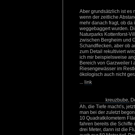
Aber grundsätzlich ist es 
wenn der zeitliche Abstan
mehr danach fragt, ob da i
weggebaggert wurden. Die 
Naturparks Kottenforst-Vi
zwischen Bergheim und Gr
Schandflecken, aber ob au
zum Detail rekultiviert wir
ich mir beispielsweise an
Bereich von Garzweiler I 
Riesengewässer im Restloc
ökologisch auch nicht ger
...
link
kreuzbube
, D
Ah, die Tiefe macht's, jetz
man bei der zuletzt bego
10 Quadratkilometern Flä
fahren bereits die Schiffe
drei Meter, dann ist die F