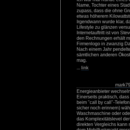
Name, Tochter eines Stadt
zupass, dass die ohne Gr
etwas höherem Kilowattst
Irgendwann wurde klar, d
Lifestyle zu glänzen versu
Internetauftritt ist von St
den Rechnungen erhält ma
Firmenlogo in zwanzig D
Nach einem Jahr pendelte
sämtlichen anderen Ökost
mag.
...
link
mark7
Energieanbieter wechseln,
Einerseits praktisch, dass
beim "call by call"-Telefo
sicher noch erinnern) wä
Waschmaschine oder oder
das Komplexitätslevel der
direkten Vergleichs kann 
dem Mobilfunkmarkt mess