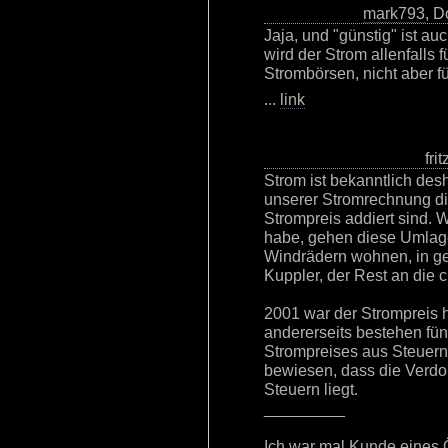
mark793
, D
Jaja, und "günstig" ist auc
wird der Strom allenfalls
Strombörsen, nicht aber f
...
link
fri
Strom ist bekanntlich des
unserer Stromrechnung d
Strompreis addiert sind. 
habe, gehen diese Umlagen
Windrädern wohnen, in g
Kuppler, der Rest an die c
2001 war der Strompreis 
andererseits bestehen fün
Strompreises aus Steuern
bewiesen, dass die Verd
Steuern liegt.
_________
Ich war mal Kunde eines Ö