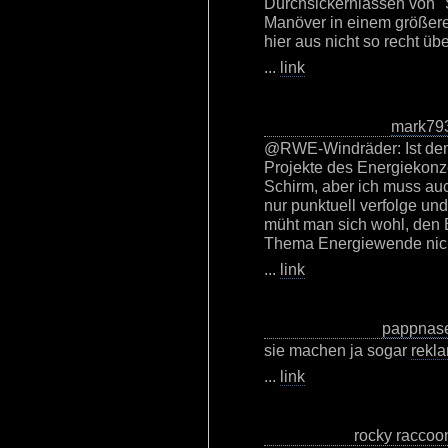
Durchsickernlassen von "S
Manöver in einem größere
hier aus nicht so recht üb
...
link
mark79
@RWE-Windräder: Ist dem 
Projekte des Energiekonz
Schirm, aber ich muss au
nur punktuell verfolge und
müht man sich wohl, den 
Thema Energiewende nicht
...
link
pappnas
sie machen ja sogar
rekl
...
link
rocky raccoo