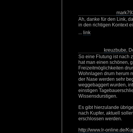
mark79
Ah, danke für den Link, d
in den richtigen Kontext ei
...
link
kreuzbube
, D
So eine Flutung ist nach
hat man einen schönen, g
Freizeitmöglichkeiten dr
Wohnlagen drum herum mi
der Nase werden sehr beg
weggebaggert wurden, int
einstigen Tagebauerschli
Wissensdurstigen.
Es gibt hierzulande übri
nach Kupfer, aktuell soll
erschlossen werden.
http://www.lr-online.de/Kup