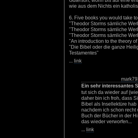
Guterson, worin bis auf eine en
wie aus dem Nichts ein katholi
6. Five books you would take to 
"Theodor Storms sämliche Werk
"Theodor Storms sämliche Werk
"Theodor Storms sämliche Werke
"An introduction to the theory 
"Die Bibel oder die ganze Heili
Testamentes"
...
link
mark79
Ein sehr interessantes 
tut sich da wieder auf (wi
daher bin ich froh, dass S
Bibel als Insellektüre ha
nachdem ich schon recht 
Buch der Bücher in der Hi
das wieder verworfen...
...
link