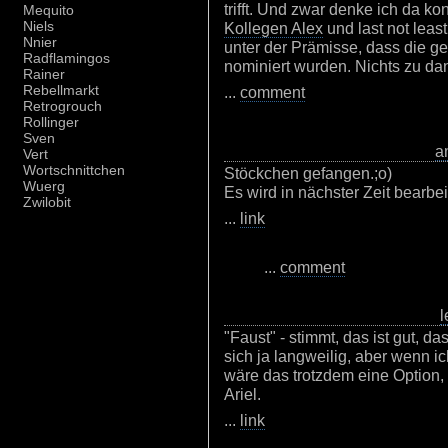
trifft. Und zwar denke ich da ko
Mequito
Niels
Kollegen Alex
und last not leas
Nnier
unter der Prämisse, dass die g
Radflamingos
nominiert wurden. Nichts zu da
Rainer
Rebellmarkt
...
comment
Retrogrouch
Rollinger
Sven
a
Vert
Wortschnittchen
Stöckchen gefangen.;o)
Wuerg
Es wird in nächster Zeit bearbei
Zwilobit
...
link
...
comment
l
"Faust" - stimmt, das ist gut, d
sich ja langweilig, aber wenn i
wäre das trotzdem eine Option, 
Ariel.
...
link