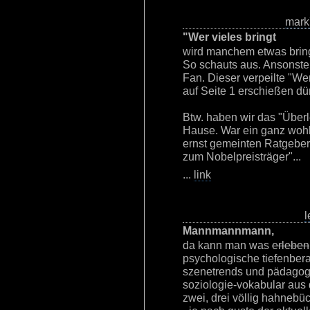
mark
"Wer vieles bringt
wird manchem etwas brin
So schauts aus. Ansonsten
Fan. Dieser verpeilte "Wer
auf Seite 1 erschießen dür
Btw. haben wir das "Überl
Hause. War ein ganz woh
ernst gemeinten Ratgeberk
zum Nobelpreisträger"...
...
link
l
Mannmannmann,
da kann man was
erleben
psychologische tiefenbera
szenetrends und pädagogik
soziologie-vokabular aus 
zwei, drei völlig hahneb