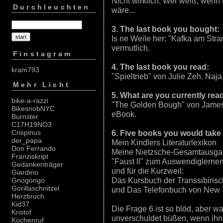
Nicht wirklich. Wer weiß, wenn 
Durchleuchten
wäre...
3. The last book you bought:
Is ne Weile her: "Kafka am Str
vermutlich.
Finstagram
4. The last book you read:
kram793
"Spieltrieb" von Julie Zeh. Naja
Mehr Licht
5. What are you currently rea
bike-a-razzi
"The Golden Bough" von James 
BikesnobNYC
eBook.
Burnster
C17H19NO3
6. Five books you would take 
Crispinus
der_papa
Mein Kindlers Literaturlexikon
Don Ferrando
Meine Nietzsche-Gesamtausg
Franziskript
"Faust ll" zum Auswendiglerne
Gedankenträger
und für die Kurzweil:
Giardino
Das Kursbuch der Transsibiris
Gnogongo
Gorillaschnitzel
und Das Telefonbuch von New 
Herzbruch
Kid37
Die Frage 6 ist so blöd, aber w
Kristof
unverschuldet büßen, wenn ihn 
Küchenruf