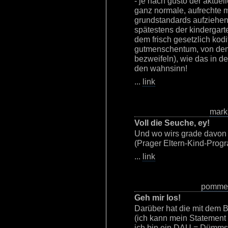
- je nach gusto der aktuel
ganz normale, aufrechte 
grundstandards aufziehen -
spätestens der kindergarte
dem frisch gesetzlich kodi
gutmenschentum, von dem
bezweifeln), wie das in de
den wahnsinn!
...
link
mark
Voll die Seuche, ey!
Und wo wirs grade davon
(Prager Eltern-Kind-Prog
...
link
pommes
Geh mir los!
Darüber hat die mit dem 
(ich kann mein Statement 
ich bin ein DAU = Dümmst