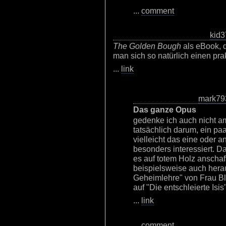
...
comment
kid3
The Golden Bough
als eBook, d
man sich so natürlich einen pra
...
link
mark79
Das ganze Opus
gedenke ich auch nicht am
tatsächlich darum, ein pa
vielleicht das eine oder a
besonders interessiert. D
es auf totem Holz anschaf
beispielsweise auch hera
Geheimlehre" von Frau Bl
auf "Die entschleierte Isi
...
link
...
comment