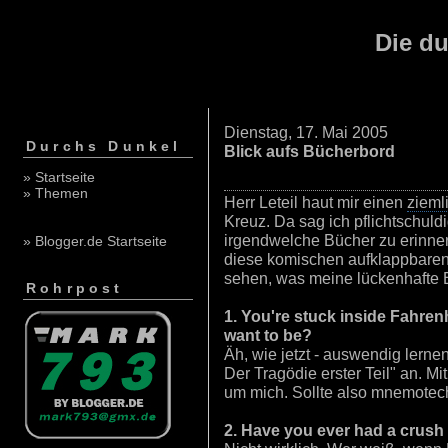
Die du
Dienstag, 17. Mai 2005
Durchs Dunkel
Blick aufs Bücherbord
» Startseite
» Themen
Herr Leteil haut mir einen
zieml
Kreuz. Da sag ich pflichtschuld
irgendwelche Bücher zu erinner
» Blogger.de Startseite
diese komischen aufklappbaren
sehen, was meine lückenhafte E
Rohrpost
1. You're stuck inside Fahre
want to be?
Äh, wie jetzt - auswendig lerne
Der Tragödie erster Teil" an. Mi
um mich. Sollte also mnemotec
2. Have you ever had a crush 