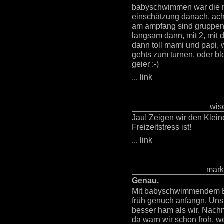
babyschwimmen war die mu
einschätzung danach. ach 
am ampfang sind gruppen (
langsam dann, mit 2, mit d
dann toll mami und papi, 
gehts zum turnen, oder blo
geier :-)
...
link
wis
Jau! Zeigen wir den Klein
Freizeitstress ist!
...
link
mar
Genau.
Mit babyschwimmendem Bl
früh genuch anfangn. Unsr
besser ham als wir. Nachm
da warn wir schon froh, 