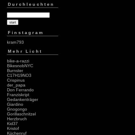
Durchleuchten
Finstagram
kram793
Mehr Licht
bike-a-razzi
BikesnobNYC
Burnster
C17H19NO3
Crispinus
der_papa
Don Ferrando
Franziskript
Gedankenträger
Giardino
Gnogongo
Gorillaschnitzel
Herzbruch
Kid37
Kristof
Küchenruf