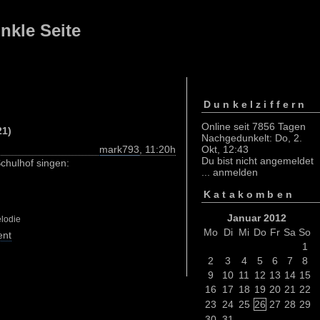
nkle Seite
Dunkelziffern
Online seit 7856 Tagen
21)
Nachgedunkelt: Do, 2.
mark793
, 11:20h
Okt, 12:43
Du bist nicht angemeldet
chulhof singen:
...
anmelden
Katakomben
Januar 2012
lodie
Mo
Di
Mi
Do
Fr
Sa
So
nt
1
2
3
4
5
6
7
8
9
10
11
12
13
14
15
16
17
18
19
20
21
22
23
24
25
26
27
28
29
30
31