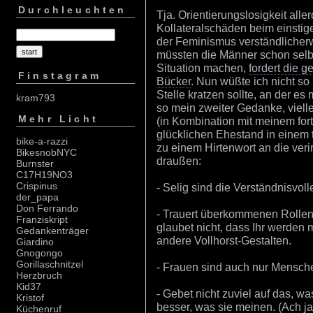
Durchleuchten
Tja. Orientierungslosigkeit aller
Kollateralschäden beim einstige
der Feminismus verständlicherw
müssten die Männer schon selb
Situation machen,
fordert die 
Finstagram
Bücker
. Nun wüßte ich nicht so
Stelle kratzen sollte, an der es 
kram793
so mein zweiter Gedanke, viellei
Mehr Licht
(in Kombination mit meinem for
glücklichen Ehestand in einem 
bike-a-razzi
zu einem Hirtenwort an die ver
BikesnobNYC
draußen:
Burnster
C17H19NO3
Crispinus
- Selig sind die Verständnisvolle
der_papa
Don Ferrando
- Trauert überkommenen Rollen
Franziskript
glaubet nicht, dass Ihr werden
Gedankenträger
andere Vollhorst-Gestalten.
Giardino
Gnogongo
Gorillaschnitzel
- Frauen sind auch nur Mensch
Herzbruch
Kid37
- Gebet nicht zuviel auf das, w
Kristof
besser, was sie meinen. (Ach ja:
Küchenruf