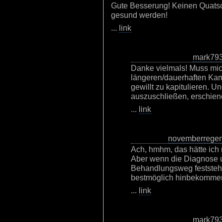
Gute Besserung! Keinen Quatsc
gesund werden!
...
link
mark79
Danke vielmals! Muss mic
längeren/dauerhaften Kamp
gewillt zu kapitulieren. 
auszuschließen, erschiene 
...
link
novemberrege
Ach, hmhm, das hätte ich 
Aber wenn die Diagnose 
Behandlungsweg feststeht,
bestmöglich hinbekomme
...
link
mark79