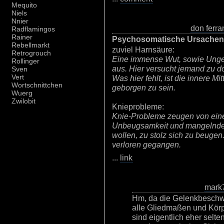
Mequito
Niels
Nnier
don ferr
Radflamingos
Rainer
Psychosomatische Ursachen
Rebellmarkt
zuviel Harnsäure:
Retrogrouch
Eine immense Wut, sowie Unged
Rollinger
aus. Hier versucht jemand zu d
Sven
Vert
Was hier fehlt, ist die innere Mi
Wortschnittchen
geborgen zu sein.
Wuerg
Zwilobit
Knieprobleme:
Knie-Probleme zeugen von ein
Unbeugsamkeit und mangelnder F
wollen, zu stolz sich zu beugen.
verloren gegangen.
...
link
mark
Hm, da die Gelenkbeschw
alle Gliedmaßen und Körp
sind eigentlich eher selte