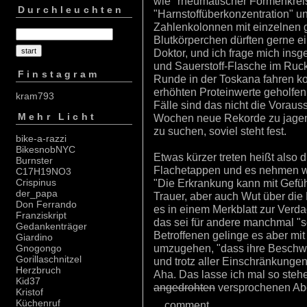
wie "rheumatischer Formenkrei
Durchleuchten
"Harnstoffüberkonzentration" u
Zahlenkolonnen mit einzelnen g
Blutkörperchen dürften gerne ei
Doktor, und ich frage mich ins
und Sauerstoff-Flasche im Ruc
Finstagram
Runde in der Toskana fahren ko
erhöhten Proteinwerte geholfen, 
kram793
Fälle sind das nicht die Vora
Mehr Licht
Wochen neue Rekorde zu jagen
zu suchen, soviel steht fest.
bike-a-razzi
BikesnobNYC
Etwas kürzer treten heißt also 
Burnster
Flachetappen und es nehmen wie
C17H19NO3
"Die Erkrankung kann mit Gefüh
Crispinus
der_papa
Trauer, aber auch Wut über die
Don Ferrando
es in einem Merkblatt zur Verd
Franziskript
das sei für andere manchmal "s
Gedankenträger
Betroffenen gelinge es aber mit
Giardino
umzugehen, "dass ihre Beschwe
Gnogongo
Gorillaschnitzel
und trotz aller Einschränkungen 
Herzbruch
Aha. Das lasse ich mal so stehe
Kid37
angedrohten
versprochenen Abe
Kristof
Küchenruf
...
comment