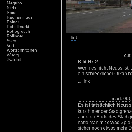
Mequito
Niels
Nnier
Radflamingos
Rainer
Rebellmarkt
Retrogrouch
Rollinger
...
link
Sven
Vert
Wortschnittchen
cut
Wuerg
Zwilobit
Bild Nr. 2
Wenn es nicht Neuss ist, 
ein schrecklicher Orkan n
...
link
mark793
Es ist tatsächlich Neuss
kurz hinter der Stadtgrenz
anderen Ende des Stadtge
hätte man mit etwas Spie
sicher noch etwas mehr D