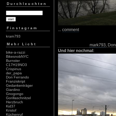
Durchleuchten
Finstagram
...
comment
kram793
Mehr Licht
mark793
, Don
Und hier nochmal:
bike-a-razzi
BikesnobNYC
Burnster
C17H19NO3
Crispinus
der_papa
Don Ferrando
Franziskript
Gedankenträger
Giardino
Gnogongo
Gorillaschnitzel
Herzbruch
Kid37
Kristof
Küchenruf