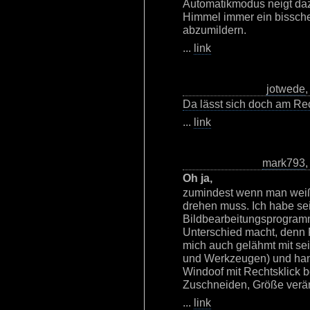
Automatikmodus neigt da
Himmel immer ein bissche
abzumildern.
...
link
jotwede
Da lässt sich doch am Re
...
link
mark793
Oh ja,
zumindest wenn man wei
drehen muss. Ich habe se
Bildbearbeitungsprogram
Unterschied macht, denn P
mich auch gelähmt mit sei
und Werkzeugen) und hant
Windoof mit Rechtsklick be
Zuschneiden, Größe verä
...
link