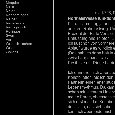
Mequito
Niels
Nnier
mark793
, 
Radflamingos
Normalerweise funktioni
Rainer
Rebellmarkt
Feinabstimmung ja auch ga
Retrogrouch
auf dem Rohrpostweg. Und
Rollinger
Prozent der Fälle Verlass 
Sven
Entrüstung ans Telefon. Ei
Vert
ich ja schon von vornhere
Wortschnittchen
Ablauf wurde es wirklich 
Wuerg
Zwilobit
(Das hab ich dann halt in
zwischengeparkt, wo auch 
Resthitze der Dinge harrt
Ich erinnere mich aber a
Konstellation, als ich de
Partnerin einen eher stud
Lebensrhythmus. Da kam i
schon mit latentem Unterz
meine Frage, ob essenstec
sich erst mal das Kochbuch
dort, "ach, das sieht aber
kann ich aber leider nicht