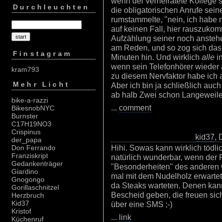
wenn der verheiratete Kollege
Durchleuchten
die obligatorischen Anrufe sei
rumstammelte, "nein, ich habe n
auf keinen Fall, hier rauszukom
Aufzählung seiner noch ansteh
am Reden, und so zog sich da
Finstagram
Minuten hin. Und wirklich
alle
i
wenn sein Telefonhörer wieder a
kram793
zu diesem Nervfaktor habe ich 
Mehr Licht
Aber ich bin ja schließlich auch
ab halb Zwei schon Langeweile
bike-a-razzi
...
comment
BikesnobNYC
Burnster
C17H19NO3
Crispinus
kid37
, 
der_papa
Hihi. Sowas kann wirklich tödlic
Don Ferrando
Franziskript
natürlich wunderbar, wenn der 
Gedankenträger
"Besonderheiten" des anderen 
Giardino
mal mit dem Nudelholz erwartet, 
Gnogongo
da Steaks warteten. Denen kan
Gorillaschnitzel
Bescheid geben, die freuen sic
Herzbruch
Kid37
über eine SMS ;-)
Kristof
...
link
Küchenruf