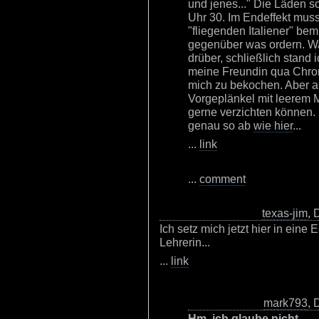
und jenes..." Die Läden 
Uhr 30. Im Endeffekt mus
"fliegenden Italiener" b
gegenüber was ordern. War
drüber, schließlich stand
meine Freundin qua Chro
mich zu bekochen. Aber a
Vorgeplänkel mit leerem M
gerne verzichten können. 
genau so ab
wie hier
...
...
link
...
comment
texas-jim
, 
Ich setz mich jetzt hier in eine 
Lehrerin...
...
link
mark793
, 
Hm, ich glaube nicht,