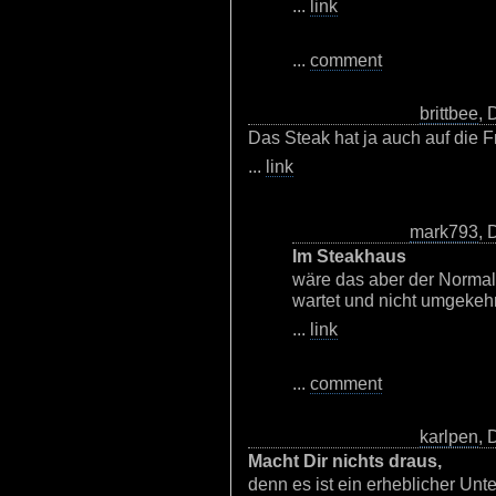
...
link
...
comment
brittbee
, 
Das Steak hat ja auch auf die F
...
link
mark793
, 
Im Steakhaus
wäre das aber der Normalf
wartet und nicht umgekehrt
...
link
...
comment
karlpen
, 
Macht Dir nichts draus,
denn es ist ein erheblicher Unt