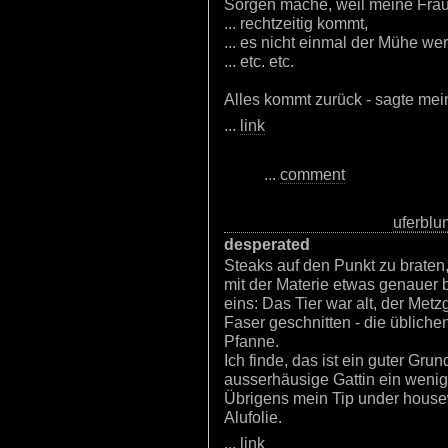
Sorgen mache, weil meine Frau 
... rechtzeitig kommt,
... es nicht einmal der Mühe wer
... etc. etc.
Alles kommt zurück - sagte mein
...
link
...
comment
uferbl
desperated
Steaks auf den Punkt zu braten, 
mit der Materie etwas genauer be
eins: Das Tier war alt, der Met
Faser geschnitten - die üblich
Pfanne.
Ich finde, das ist ein guter Gru
ausserhäusige Gattin ein wenig
Übrigens mein Tip under house
Alufolie.
...
link