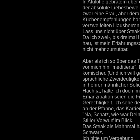
In Alufolie gebratem über
der absolute Liebesbeweis
zwar eine Frau, aber dera
Küchenempfehlungen habe 
verzweifelten Hausherren 
Lass uns nicht über Steak
Da ich zwei-, bis dreimal
hau, ist mein Erfahrungss
nicht mehr zumutbar.
Aber als ich so über das 
vor mich hin "meditierte",
komischer. (Und ich will ga
sprachliche Zweideutigkei
in hehrer männlicher Solid
Hach ja, hatte ich doch i
Emanzipation seien die Fr
Gerechtigkeit. Ich sehe 
an der Pfanne, das Karrie
"Na, Schatz, wie war Dei
Stiller Vorwurf im Blick.
Das Steak als Mahnmal ha
Schwarz.
Ich bitte um Vergebung.