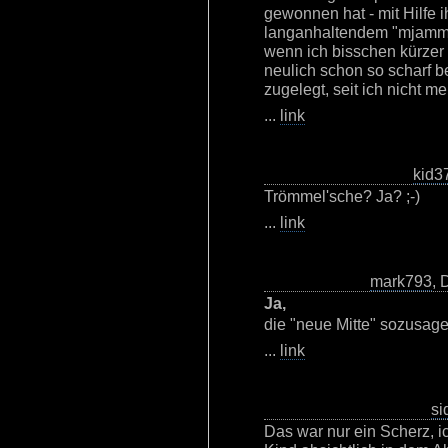
gewonnen hat - mit Hilfe 
langanhaltendem "mjammja
wenn ich bisschen kürzer 
neulich schon so scharf be
zugelegt, seit ich nicht me
...
link
kid3
Trömmel'sche? Ja? ;-)
...
link
mark793
, 
Ja,
die "neue Mitte" sozusagen
...
link
si
Das war nur ein Scherz, i