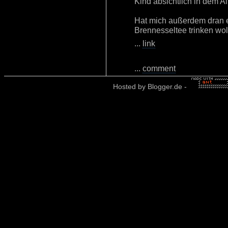
Kind absichtlich in dem Al
Hat mich außerdem dran e
Brennesseltee trinken woll
...
link
...
comment
Hosted by
Blogger.de
-