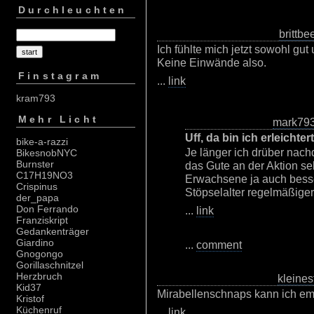
Durchleuchten
brittbe
Ich fühlte mich jetzt sowohl gut 
Keine Einwände also.
Finstagram
...
link
kram793
Mehr Licht
mark79
Uff, da bin ich erleichtert
bike-a-razzi
Je länger ich drüber nac
BikesnobNYC
Burnster
das Gute an der Aktion seh
C17H19NO3
Erwachsene ja auch besse
Crispinus
Stöpselalter regelmäßiger 
der_papa
Don Ferrando
...
link
Franziskript
Gedankenträger
Giardino
...
comment
Gnogongo
Gorillaschnitzel
Herzbruch
kleines
Kid37
Mirabellenschnaps kann ich emp
Kristof
Küchenruf
...
link