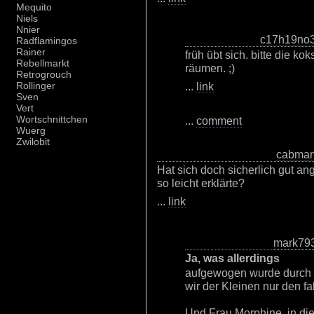
Mequito
Niels
Nnier
c17h19no
Radflamingos
Rainer
früh übt sich. bitte die k
Rebellmarkt
räumen. ;)
Retrogrouch
...
link
Rollinger
Sven
Vert
Wortschnittchen
...
comment
Wuerg
Zwilobit
cabma
Hat sich doch sicherlich gut an
so leicht erklärte?
...
link
mark79
Ja, was allerdings
aufgewogen wurde durch 
wir der Kleinen nur den f
Und Frau Morphine, in di