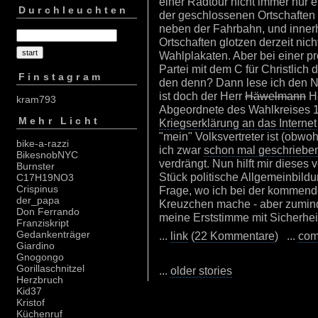
einer Radtour nicht immer nur e
Durchleuchten
der geschlossenen Ortschaften l
neben der Fahrbahn, und inner
Ortschaften glotzen derzeit ni
Wahlplakaten. Aber bei einer pr
Partei mit dem C für Christlich
Finstagram
den denn? Dann lese ich den N
ist doch der Herr
Häwelmann
He
kram793
Abgeordnete des Wahlkreises 
Mehr Licht
Kriegserklärung an das Internet
"mein" Volksvertreter ist (obwoh
bike-a-razzi
ich zwar
schon mal geschriebe
BikesnobNYC
verdrängt. Nun hilft mir diese
Burnster
Stück politische Allgemeinbildun
C17H19NO3
Crispinus
Frage, wo ich bei der kommen
der_papa
Kreuzchen mache - aber zuminde
Don Ferrando
meine Erststimme mit Sicherhei
Franziskript
Gedankenträger
...
link
(
22 Kommentare
) ...
com
Giardino
Gnogongo
Gorillaschnitzel
...
older stories
Herzbruch
Kid37
Kristof
Küchenruf