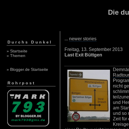
Die du
...
newer stories
Durchs Dunkel
Freitag, 13. September 2013
» Startseite
Last Exit Büttgen
» Themen
Demnäch
» Blogger.de Startseite
Radtour
Program
Rohrpost
nicht g
schlimm
teilzun
und Her
am Star
und so n
Zeit für
Kreisgeb