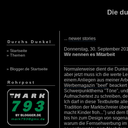
Die du
...
newer stories
Durchs Dunkel
Donnerstag, 30. September 20
» Startseite
Wir nennen es Mitarbeit
» Themen
Normalerweise dient die Dunke
» Blogger.de Startseite
aber jetzt muss ich die werte L
einem Anliegen aus meiner Arb
Rohrpost
Werbemagazin "beef"
beackert
Schwerpunktthema "Töne", und 
Aufmachertext zu schreiben, de
Ich darf in diese Textbulette al
Tradition der Marktschreier üb
macht Kinder froh...") und dem
bis hin zum Design von sogena
warum die Fernsehwerbung im