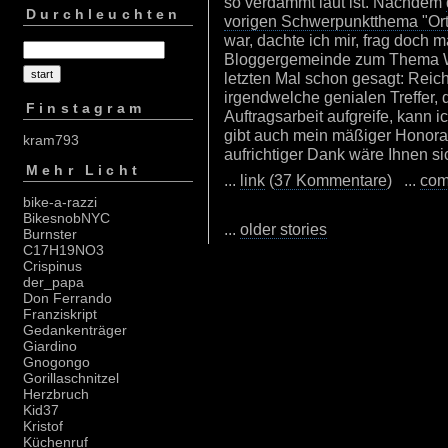
so verdammt laut ist. Nachdem
Durchleuchten
vorigen Schwerpunktthema "Or
war, dachte ich mir, frag doch 
Bloggergemeinde zum Thema We
letzten Mal schon gesagt: Reic
irgendwelche genialen Treffer, 
Finstagram
Auftragsarbeit aufgreife, kann i
gibt auch mein mäßiger Honorar
kram793
aufrichtiger Dank wäre Ihnen si
Mehr Licht
...
link
(
37 Kommentare
) ...
com
bike-a-razzi
BikesnobNYC
...
older stories
Burnster
C17H19NO3
Crispinus
der_papa
Don Ferrando
Franziskript
Gedankenträger
Giardino
Gnogongo
Gorillaschnitzel
Herzbruch
Kid37
Kristof
Küchenruf