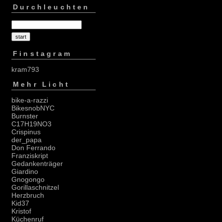
Durchleuchten
Finstagram
kram793
Mehr Licht
bike-a-razzi
BikesnobNYC
Burnster
C17H19NO3
Crispinus
der_papa
Don Ferrando
Franziskript
Gedankenträger
Giardino
Gnogongo
Gorillaschnitzel
Herzbruch
Kid37
Kristof
Küchenruf