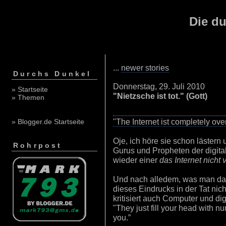
Die du
...
newer stories
Durchs Dunkel
Donnerstag, 29. Juli 2010
» Startseite
"Nietzsche ist tot." (Gott)
» Themen
"The Internet ist completely over
» Blogger.de Startseite
Oje, ich höre sie schon lästern
Rohrpost
Gurus und Propheten der digita
wieder einer
das Internet nicht 
Und nach alledem, was man daz
dieses Eindrucks in der Tat nic
kritisiert auch Computer und di
"They just fill your head with n
you.”