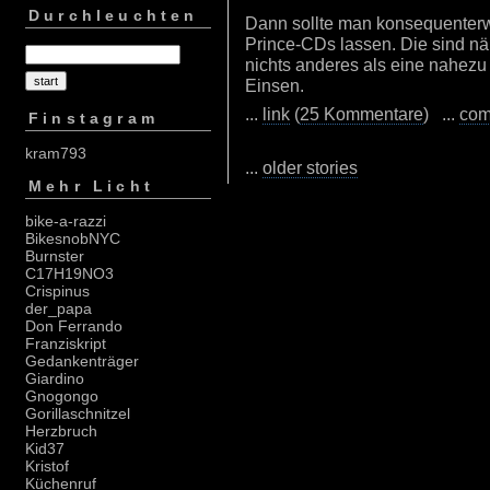
Durchleuchten
Dann sollte man konsequenterw
Prince-CDs lassen. Die sind nä
nichts anderes als eine nahezu
Einsen.
...
link
(
25 Kommentare
) ...
com
Finstagram
kram793
...
older stories
Mehr Licht
bike-a-razzi
BikesnobNYC
Burnster
C17H19NO3
Crispinus
der_papa
Don Ferrando
Franziskript
Gedankenträger
Giardino
Gnogongo
Gorillaschnitzel
Herzbruch
Kid37
Kristof
Küchenruf