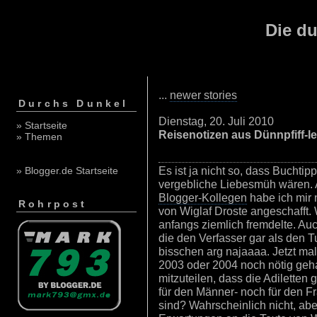
Die du
...
newer stories
Durchs Dunkel
Dienstag, 20. Juli 2010
» Startseite
Reisenotizen aus Dünnpfiff-le
» Themen
Es ist ja nicht so, dass Buchtip
» Blogger.de Startseite
vergebliche Liebesmüh wären.
Blogger-Kollegen
habe ich mir 
Rohrpost
von Wiglaf Droste angeschafft.
anfangs ziemlich fremdelte. Auc
die den Verfasser gar als den T
bisschen arg najaaaa. Jetzt mal
2003 oder 2004 noch nötig gehab
mitzuteilen, dass die Adilette
für den Männer- noch für den F
sind? Wahrscheinlich nicht, a