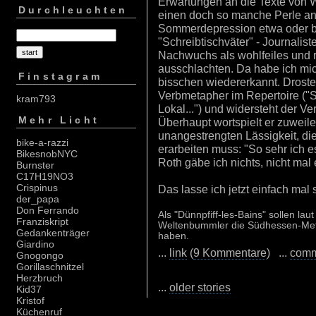
Erwartungen an die Texte von Wi
Durchleuchten
einen doch so manche Perle an
Sommerdepression etwa oder bi
"Schreibtischväter" - Journalis
Nachwuchs als wohlfeiles und
ausschlachten. Da habe ich mic
Finstagram
bisschen wiedererkannt. Droste 
Verbmetapher im Repertoire ("S
kram793
Lokal...") und widersteht der V
Mehr Licht
Überhaupt wortspielt er zuweil
unangestrengten Lässigkeit, di
bike-a-razzi
erarbeiten muss: "So sehr ich es
BikesnobNYC
Roth gäbe ich nichts, nicht ma
Burnster
C17H19NO3
Crispinus
Das lasse ich jetzt einfach mal 
der_papa
Don Ferrando
Als "Dünnpfiff-les-Bains" sollen la
Franziskript
Weltenbummler die Südhessen-Metr
Gedankenträger
haben.
Giardino
...
link
(
9 Kommentare
) ...
com
Gnogongo
Gorillaschnitzel
Herzbruch
...
older stories
Kid37
Kristof
Küchenruf