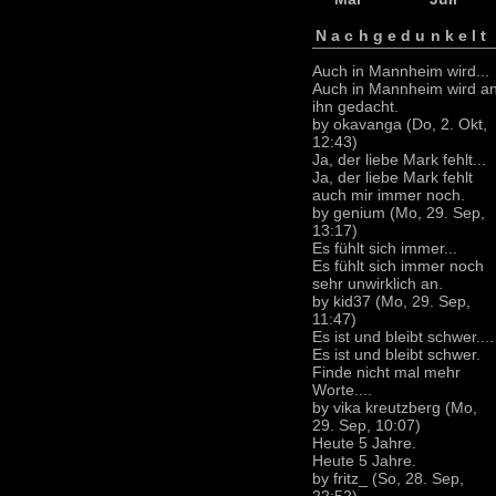
Nachgedunkelt
Auch in Mannheim wird...
Auch in Mannheim wird a
ihn gedacht.
by okavanga (Do, 2. Okt,
12:43)
Ja, der liebe Mark fehlt...
Ja, der liebe Mark fehlt
auch mir immer noch.
by genium (Mo, 29. Sep,
13:17)
Es fühlt sich immer...
Es fühlt sich immer noch
sehr unwirklich an.
by kid37 (Mo, 29. Sep,
11:47)
Es ist und bleibt schwer....
Es ist und bleibt schwer.
Finde nicht mal mehr
Worte....
by vika kreutzberg (Mo,
29. Sep, 10:07)
Heute 5 Jahre.
Heute 5 Jahre.
by fritz_ (So, 28. Sep,
22:52)