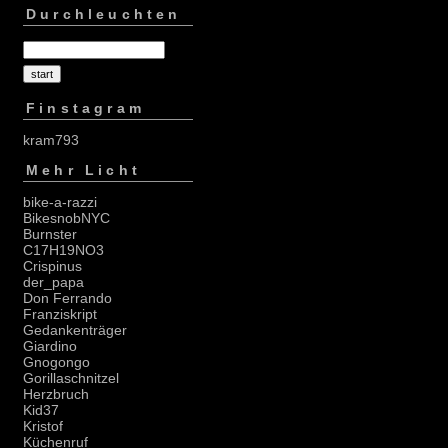
Durchleuchten
Finstagram
kram793
Mehr Licht
bike-a-razzi
BikesnobNYC
Burnster
C17H19NO3
Crispinus
der_papa
Don Ferrando
Franziskript
Gedankenträger
Giardino
Gnogongo
Gorillaschnitzel
Herzbruch
Kid37
Kristof
Küchenruf