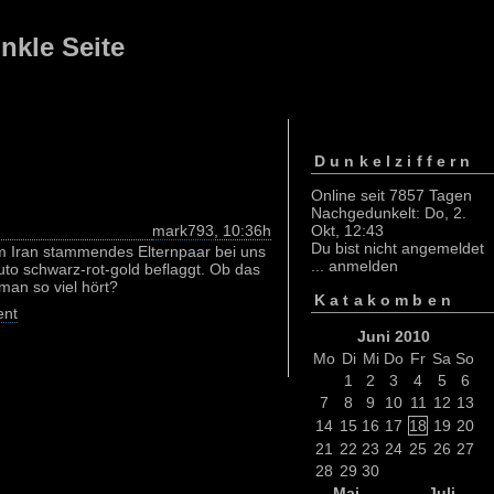
nkle Seite
Dunkelziffern
Online seit 7857 Tagen
Nachgedunkelt: Do, 2.
mark793
, 10:36h
Okt, 12:43
Du bist nicht angemeldet
 Iran stammendes Elternpaar bei uns
...
anmelden
uto schwarz-rot-gold beflaggt. Ob das
man so viel hört?
Katakomben
nt
Juni 2010
Mo
Di
Mi
Do
Fr
Sa
So
1
2
3
4
5
6
7
8
9
10
11
12
13
14
15
16
17
18
19
20
21
22
23
24
25
26
27
28
29
30
Mai
Juli