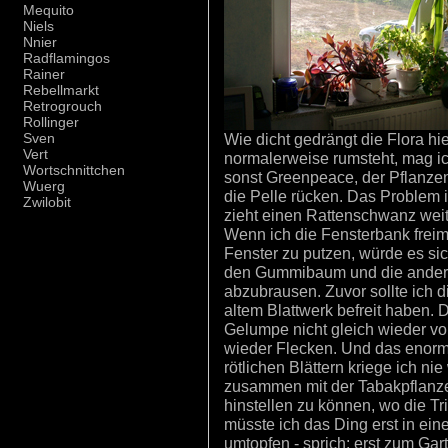
Mequito
Niels
Nnier
Radflamingos
Rainer
Rebellmarkt
Retrogrouch
Rollinger
Wie dicht gedrängt die Flora hie
Sven
Vert
normalerweise rumsteht, mag ich
Wortschnittchen
sonst Greenpeace, der Pflanzen
Wuerg
die Pelle rücken. Das Problem i
Zwilobit
zieht einen Rattenschwanz weit
Wenn ich die Fensterbank freim
Fenster zu putzen, würde es sic
den Gummibaum und die andere
abzubrausen. Zuvor sollte ich d
altem Blattwerk befreit haben.
Gelumpe nicht gleich wieder vor
wieder Flecken. Und das enorm
rötlichen Blättern kriege ich ni
zusammen mit der Tabakpflanz
hinstellen zu können, wo die T
müsste ich das Ding erst in ei
umtopfen - sprich: erst zum Gar