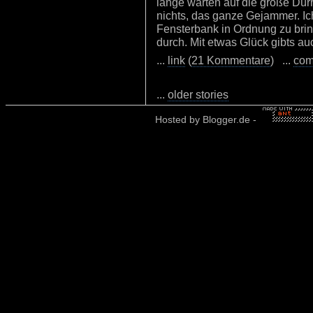
lange warten auf die große Dürre
nichts, das ganze Gejammer. Ic
Fensterbank in Ordnung zu bring
durch. Mit etwas Glück gibts au
...
link
(
21 Kommentare
) ...
com
...
older stories
Hosted by
Blogger.de
-