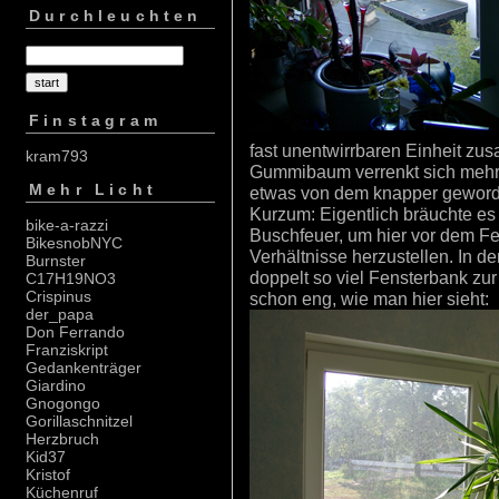
Durchleuchten
Finstagram
fast unentwirrbaren Einheit 
kram793
Gummibaum verrenkt sich mehr
Mehr Licht
etwas von dem knapper geworde
Kurzum: Eigentlich bräuchte es
bike-a-razzi
Buschfeuer, um hier vor dem F
BikesnobNYC
Verhältnisse herzustellen. In d
Burnster
doppelt so viel Fensterbank zur
C17H19NO3
Crispinus
schon eng, wie man hier sieht:
der_papa
Don Ferrando
Franziskript
Gedankenträger
Giardino
Gnogongo
Gorillaschnitzel
Herzbruch
Kid37
Kristof
Küchenruf