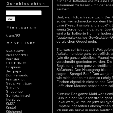
Küchen-Dilettanten wie mir eine Ein
Durchleuchten
zukommen zu lassen - mit der Ansa
zaubern.
Und, wahrlich, ich sage Euch: Der M
so der Feinschmecker vor dem Herrn
Linie ("keep it simple and stupid").
Finstagram
wenig Sorge, ob mir da lauter über
wird à la "halbierte Hummerhoden 
kram793
"guatemaltekisches Gewürzkäfer-G
dergleichen Greuel mehr.
Mehr Licht
Tja, was soll ich sagen? Weit gef
bike-a-razzi
Auftakt mundete ganz vortrefflich,
BikesnobNYC
(wie die ganze wirbellose Fauna) 
Burnster
verschmäht
gemieden werden. Die S
C17H19NO3
Begleitung eines ganz vortrefflich
Crispinus
Sößchens. Den Hauptgang bildete da
der_papa
sagen - Spargel-Bad? Das war ja n
Don Ferrando
wie mich, der es mit den so richtig
Franziskript
Fischen eigentlich nicht so hat. D
Gedankenträger
Löffelchen Mousse nebst einem s
Giardino
Gnogongo
Kurzum: Das ganze Mahl war ziemli
Gorillaschnitzel
Club in einer Kö-Seitenstraße ganz 
Herzbruch
Lokal wäre, würde ich jetzt bei qy
Kid37
Empfehlungsseiten Lobeshymnen sc
Kristof
ich nun die Kurve in meine Käuflich
Küchenruf