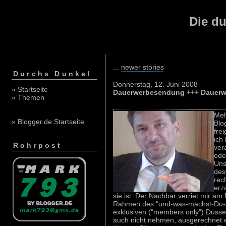
Die du
...
newer stories
Durchs Dunkel
Donnerstag, 12. Juni 2008
» Startseite
Dauerwerbesendung +++ Dauerw
» Themen
Meh
» Blogger.de Startseite
Blo
fre
ich
Rohrpost
ver
ode
Uns
des
rech
erz
sie ist: Der Nachbar verriet mir
am 
Rahmen des "und-was-machst-Du-so
exklusiven ("members only") Düsseld
auch nicht nehmen, ausgerechnet 