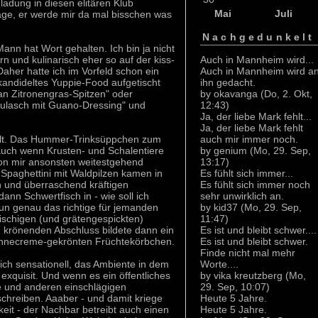
ladung in diesen elitären Klub
Mai
Juli
ge, er werde mir da mal bisschen was
Nachgedunkelt
ann hat Wort gehalten. Ich bin ja nicht
Auch in Mannheim wird...
 und kulinarisch eher so auf der kiss-
Auch in Mannheim wird a
 Daher hatte ich im Vorfeld schon ein
ihn gedacht.
kandideltes Yuppie-Food aufgetischt
by okavanga (Do, 2. Okt,
an Zitronengras-Spitzen" oder
12:43)
ulasch mit Guano-Dressing" und
Ja, der liebe Mark fehlt...
Ja, der liebe Mark fehlt
auch mir immer noch.
ehlt. Das Hummer-Trinksüppchen zum
by genium (Mo, 29. Sep,
 auch wenn Krusten- und Schalentiere
13:17)
von mir ansonsten weitestgehend
Es fühlt sich immer...
paghettini mit Waldpilzen kamen in
Es fühlt sich immer noch
en und überraschend kräftigen
sehr unwirklich an.
nn Schwertfisch in - wie soll ich
by kid37 (Mo, 29. Sep,
un genau das richtige für jemanden
11:47)
 fischigen (und grätengespickten)
Es ist und bleibt schwer....
en krönenden Abschluss bildete dann ein
Es ist und bleibt schwer.
ahnecreme-gekrönten Früchtekörbchen.
Finde nicht mal mehr
Worte....
ch sensationell, das Ambiente in dem
by vika kreutzberg (Mo,
exquisit. Und wenn es ein öffentliches
29. Sep, 10:07)
pe und anderen einschlägigen
Heute 5 Jahre.
hreiben. Aaaber - und damit kriege
Heute 5 Jahre.
keit - der Nachbar betreibt auch einen