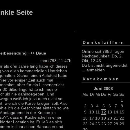
nkle Seite
Dunkelziffern
Online seit 7858 Tagen
erbesendung +++ Daue
Nachgedunkelt: Do, 2.
mark793
, 11:47h
Okt, 12:43
Du bist nicht angemeldet
r als drei Jahre lang habe ich dieses
...
anmelden
g von allen kommerziellen Umtrieben
igehalten. Sicher, einen
Autotest
habe
Katakomben
 hier vor einiger Zeit auch mal
anstaltet, aber für ein Linsengericht
Juni 2008
r 30 Silberlinge hätte ich meine
chuld nie dahingegeben. Und
Mo
Di
Mi
Do
Fr
Sa
So
wegen weiß ich jetzt auch nicht so
1
t, wie ich die Kurve kriegen soll. Also
2
3
4
5
6
7
8
ähle ich die Geschichte einfach so wie
9
10
11
12
13
14
15
Montagabend in der Kneipe
im
?", dass er Küchenchef in einer
16
17
18
19
20
21
22
orfer Location ist. Er ließ es sich
23
24
25
26
27
28
29
einem kulinarischen Banausen und
30