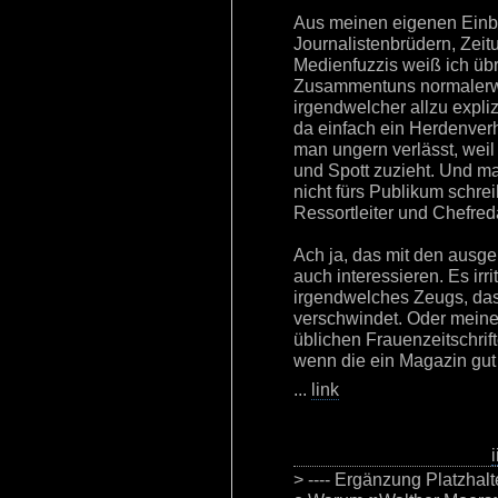
Aus meinen eigenen Einbl
Journalistenbrüdern, Zei
Medienfuzzis weiß ich übr
Zusammentuns normalerw
irgendwelcher allzu expliz
da einfach ein Herdenver
man ungern verlässt, wei
und Spott zuzieht. Und ma
nicht fürs Publikum schre
Ressortleiter und Chefred
Ach ja, das mit den ausge
auch interessieren. Es irr
irgendwelches Zeugs, das
verschwindet. Oder meine 
üblichen Frauenzeitschri
wenn die ein Magazin gut f
...
link
i
> ---- Ergänzung Platzhal