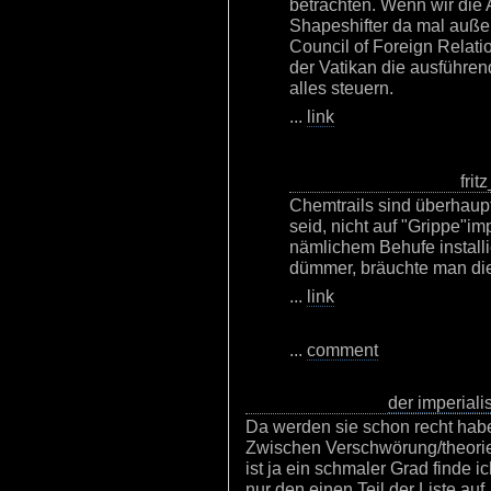
betrachten. Wenn wir die 
Shapeshifter da mal außen
Council of Foreign Relat
der Vatikan die ausführen
alles steuern.
...
link
frit
Chemtrails sind überhaupt
seid, nicht auf "Grippe"im
nämlichem Behufe installie
dümmer, bräuchte man die
...
link
...
comment
der imperialis
Da werden sie schon recht habe
Zwischen Verschwörung/theori
ist ja ein schmaler Grad finde ic
nur den einen Teil der Liste auf.