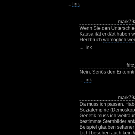
...
link
mark79
Wenn Sie den Unterschied
Kausalität erklärt haben w
Herzbruch
womöglich weit
...
link
frit
Nein. Seriös den Erkennt
...
link
mark79
Da muss ich passen. Hab
Sozialempirie (Demoskopi
Genetik muss ich weiträum
bestimmte Sternbilder anf
Beispiel glauben seltene
Licht besehen auch kein W