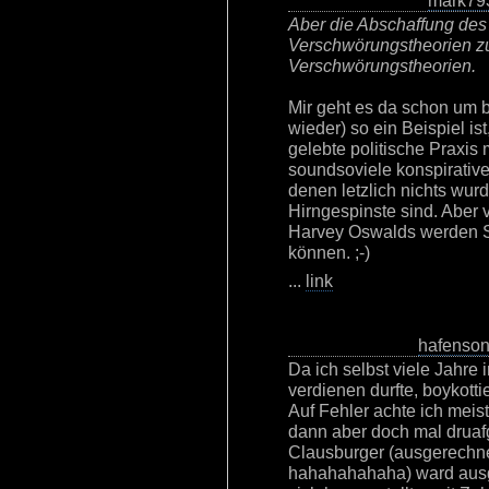
mark79
Aber die Abschaffung des 
Verschwörungstheorien zu
Verschwörungstheorien.
Mir geht es da schon um b
wieder) so ein Beispiel is
gelebte politische Praxis m
soundsoviele konspirativ
denen letzlich nichts wur
Hirngespinste sind. Aber v
Harvey Oswalds werden S
können. ;-)
...
link
hafenso
Da ich selbst viele Jahre
verdienen durfte, boykott
Auf Fehler achte ich meist
dann aber doch mal druaf
Clausburger (ausgerechnet
hahahahahaha) ward ausg