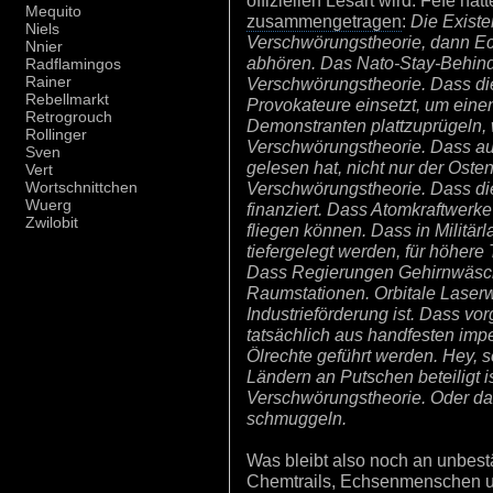
offiziellen Lesart wird. Fefe hat
Mequito
zusammengetragen
:
Die Existe
Niels
Verschwörungstheorie, dann Ec
Nnier
abhören. Das Nato-Stay-Behin
Radflamingos
Rainer
Verschwörungstheorie. Dass di
Rebellmarkt
Provokateure einsetzt, um eine
Retrogrouch
Demonstranten plattzuprügeln, 
Rollinger
Verschwörungstheorie. Dass au
Sven
gelesen hat, nicht nur der Oste
Vert
Verschwörungstheorie. Dass d
Wortschnittchen
Wuerg
finanziert. Dass Atomkraftwerke 
Zwilobit
fliegen können. Dass in Militär
tiefergelegt werden, für höhere 
Dass Regierungen Gehirnwäsc
Raumstationen. Orbitale Laserw
Industrieförderung ist. Dass vo
tatsächlich aus handfesten imp
Ölrechte geführt werden. Hey, 
Ländern an Putschen beteiligt i
Verschwörungstheorie. Oder d
schmuggeln.
Was bleibt also noch an unbes
Chemtrails, Echsenmenschen un