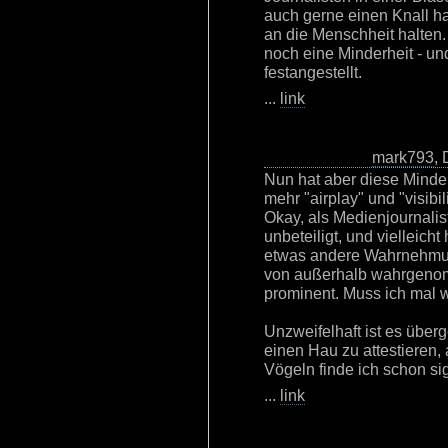
auch gerne einen Knall h
an die Menschheit halten.
noch eine Minderheit - u
festangestellt.
...
link
mark793
,
Nun hat aber diese Minder
mehr "airplay" und "visibil
Okay, als Medienjournalist
unbeteiligt, und vielleich
etwas andere Wahrnehmun
von außerhalb wahrgenom
prominent. Muss ich mal 
Unzweifelhaft ist es überg
einen Hau zu attestieren,
Vögeln finde ich schon sign
...
link