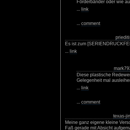
Förderbänder oder wie auc
...
link
...
comment
priediti
Es ist zum [SERIENDRUCKFELD:
...
link
mark79
Diese plastische Redewen
Gelegenheit mal ausleihe
...
link
...
comment
texas-ji
Meine ganz eigene kleine Versc
Faß gerade mit Absicht aufgema