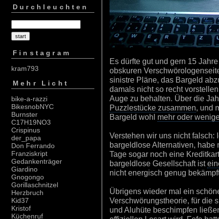
Durchleuchten
Finstagram
Es dürfte gut und gern 15 Jahre 
kram793
obskuren Verschwörologenseite
sinistre Pläne, das Bargeld abz
Mehr Licht
damals nicht so recht vorstelle
Auge zu behalten. Über die J
bike-a-razzi
BikesnobNYC
Puzzlestücke zusammen
, und 
Burnster
Bargeld wohl
mehr oder weniger 
C17H19NO3
Crispinus
Verstehen wir uns nicht falsch:
der_papa
bargeldlose Alternativen, habe 
Don Ferrando
Tage sogar noch eine Kreditkart
Franziskript
Gedankenträger
bargeldlose Gesellschaft ist
ein
Giardino
nicht energisch genug bekämpf
Gnogongo
Gorillaschnitzel
Übrigens wieder mal ein schöne
Herzbruch
Verschwörungstheorie, für die 
Kid37
Kristof
und Aluhüte beschimpfen ließen,
Küchenruf