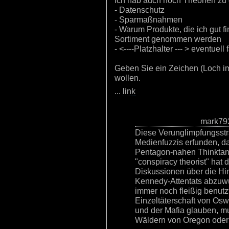
Ich hab auch noch Theorien z
- Datenschutz
- Sparmaßnahmen
- Warum Produkte, die ich gut 
Sortiment genommen werden
- <----Platzhalter --- > eventuel
Geben Sie ein Zeichen (Loch im
wollen.
...
link
mark79
Diese Verunglimpfungsstr
Medienfuzzis erfunden, d
Pentagon-nahen Thinktank
"conspiracy theorist" hat
Diskussionen über die Hi
Kennedy-Attentats abzuwü
immer noch fleißig benutzt
Einzeltäterschaft von Os
und der Mafia glauben, m
Wäldern von Oregon oder