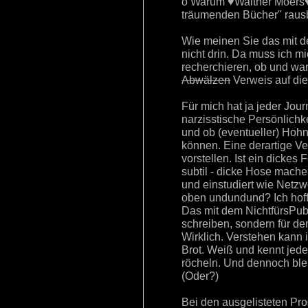
o Warum ♥Walther Moers♥ 
träumenden Bücher" rausbr
Wie meinen Sie das mit de
nicht drin. Da muss ich m
recherchieren, ob und waru
Abwälzen
Verweis auf die 
Für mich hat ja jeder Jour
narzisstische Persönlichke
und ob (eventueller) Hoh
können. Eine derartige Ve
vorstellen. Ist ein dickes
subtil - dicke Hose mach
und einstudiert wie Netzw
oben undundund? Ich hoffe
Das mit dem NichtfürsPub
schreiben, sondern für den
Wirklich. Verstehen kann i
Brot. Weiß und kennt jede
röcheln. Und dennoch ble
(Oder?)
Bei den ausgelisteten Pro