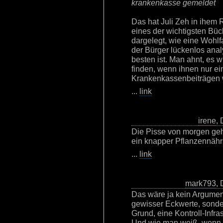
krankenkasse gemeldet
Das hat Juli Zeh in ihem 
eines der wichtigsten Büc
dargelegt, wie eine Wohlf
der Bürger lückenlos analy
besten ist. Man ahnt, es 
finden, wenn ihnen nur ei
Krankenkassenbeiträgen 
...
link
irene
,
Die Pisse von morgen geh
ein knapper Pflanzennährs
...
link
mark793
,
Das wäre ja kein Argumen
gewisser Eckwerte, sonde
Grund, eine Kontroll-Infr
Und wie man weiß, wenn 