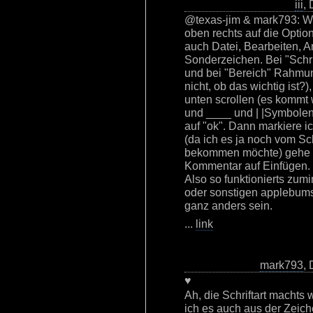
iii
,
@texas-jim & mark793: Wi
oben rechts auf die Option
auch Datei, Bearbeiten, An
Sonderzeichen. Bei "Schr
und bei "Bereich" Rahmun
nicht, ob das wichtig ist
unten scrollen (es kommt
und ____ und | |Symbolen)
auf "ok". Dann markiere i
(da ich es ja noch vom 
bekommen möchte) gehe a
Kommentar auf Einfügen.
Also so funktionierts zumi
oder sonstigen applebums
ganz anders sein.
...
link
mark793
,
♥
Ah, die Schriftart machts
ich es auch aus der Zeic