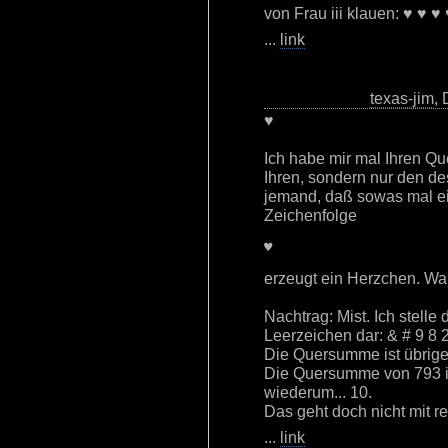
von Frau iii klauen: ♥ ♥ ♥
...
link
texas-jim
,
♥
Ich habe mir mal Ihren Qu
Ihren, sondern nur den des
jemand, daß sowas mal ei
Zeichenfolge
♥
erzeugt ein Herzchen. W
Nachtrag: Mist. Ich stelle
Leerzeichen dar: & # 9 8 
Die Quersumme ist übrige
Die Quersumme von 793 
wiederum... 10.
Das geht doch nicht mit r
...
link