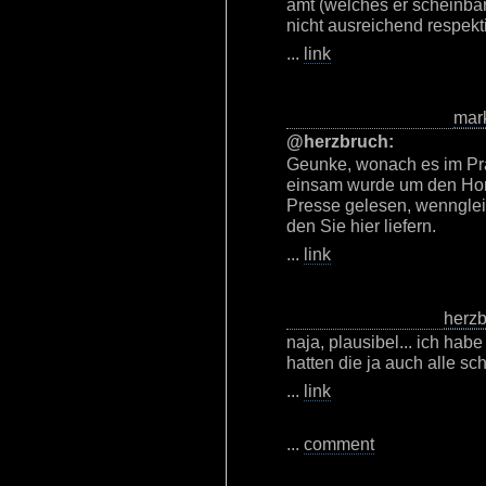
amt (welches er scheinbar
nicht ausreichend respektie
...
link
mar
@herzbruch:
Geunke, wonach es im Präs
einsam wurde um den Hors
Presse gelesen, wennglei
den Sie hier liefern.
...
link
herz
naja, plausibel... ich habe
hatten die ja auch alle sc
...
link
...
comment