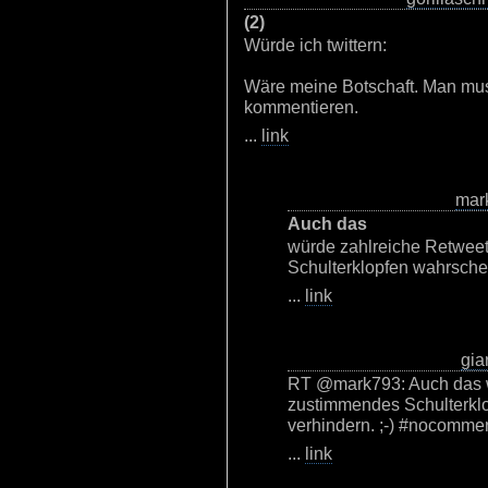
(2)
Würde ich twittern:
Wäre meine Botschaft. Man mus
kommentieren.
...
link
mar
Auch das
würde zahlreiche Retwee
Schulterklopfen wahrschei
...
link
gia
RT @mark793: Auch das w
zustimmendes Schulterklo
verhindern. ;-) #nocomme
...
link