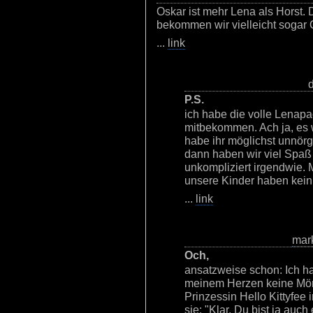
Oskar ist mehr Lena als Horst. D
bekommen wir vielleicht sogar 
...
link
P.S.
ich habe die volle Lenap
mitbekommen. Ach ja, es w
habe ihr möglichst unnörge
dann haben wir viel Spaß 
unkompliziert irgendwie.
unsere Kinder haben kein 
...
link
mar
Och,
ansatzweise schon: Ich h
meinem Herzen keine Mör
Prinzessin Hello Kittyfee 
sie: "Klar, Du bist ja auc