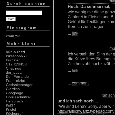
ma
Durchleuchten
Huch. Da sehnse mal,
wie wenig mir diese ganz
Zählerei in Fleisch und B
Gefühl für Textlängen komm
Bereich zum Tragen.
Finstagram
...
link
kram793
Mehr Licht
mu
bike-a-razzi
Ich versteh den Sinn der g
BikesnobNYC
die Kürze Ihres Beitrags h
Burnster
Zeichenzahl nachzuzählen 
C17H19NO3
Crispinus
...
link
der_papa
Don Ferrando
Franziskript
...
comment
Gedankenträger
Giardino
Gnogongo
ralf sc
Gorillaschnitzel
und ich sach noch ...
Herzbruch
Kid37
"Wir sind Lena? Sorry, aber wir
Kristof
http://ralfschwartz.typepad.com
Küchenruf