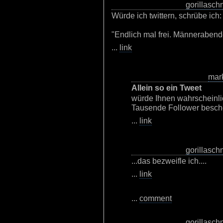
gorillaschn
Würde ich twittern, schrübe ich:
"Endlich mal frei. Männerabend
...
link
mar
Allein so ein Tweet
würde Ihnen wahrscheinli
Tausende Follower besch
...
link
gorillaschn
...das bezweifle ich....
...
link
...
comment
gorillaschn