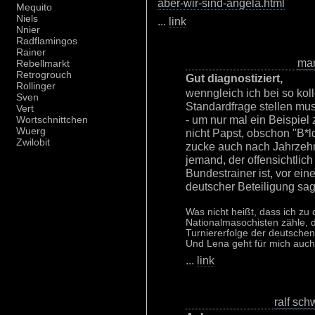
aber-wir-sind-angela.html
Mequito
Niels
...
link
Nnier
Radflamingos
Rainer
ma
Rebellmarkt
Retrogrouch
Gut diagnostiziert,
Rollinger
wenngleich ich bei so kol
Sven
Standardfrage stellen muss
Vert
- um nur mal ein Beispiel
Wortschnittchen
Wuerg
nicht Papst, obschon "B*l
Zwilobit
zucke auch nach Jahrze
jemand, der offensichtlic
Bundestrainer ist, vor ei
deutscher Beteiligung sagt
Was nicht heißt, dass ich zu
Nationalmasochisten zähle, d
Turniererfolge der deutschen
Und Lena geht für mich auch k
...
link
ralf sch