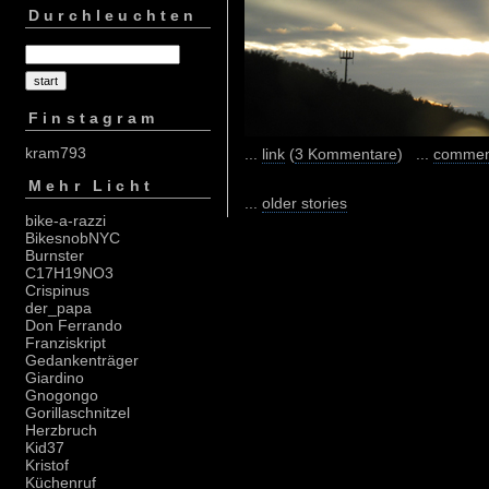
Durchleuchten
Finstagram
kram793
...
link
(
3 Kommentare
) ...
commen
Mehr Licht
...
older stories
bike-a-razzi
BikesnobNYC
Burnster
C17H19NO3
Crispinus
der_papa
Don Ferrando
Franziskript
Gedankenträger
Giardino
Gnogongo
Gorillaschnitzel
Herzbruch
Kid37
Kristof
Küchenruf