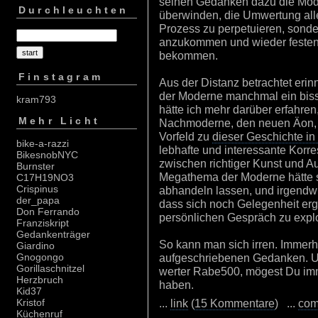
seinen Gedanken dazu die Moder
Durchleuchten
überwinden, die Umwertung alle
Prozess zu perpetuieren, sonde
anzukommen und wieder festen
bekommen.
Finstagram
Aus der Distanz betrachtet erin
der Moderne manchmal ein biss
kram793
hätte ich mehr darüber erfahren
Mehr Licht
Nachmoderne, den neuen Äon, de
Vorfeld zu
dieser Geschichte i
bike-a-razzi
lebhafte und interessante Korr
BikesnobNYC
zwischen richtiger Kunst und Au
Burnster
Megathema der Moderne hätte si
C17H19NO3
Crispinus
abhandeln lassen, und irgendwie
der_papa
dass sich noch Gelegenheit er
Don Ferrando
persönlichen Gespräch zu explo
Franziskript
Gedankenträger
So kann man sich irren. Immerh
Giardino
aufgeschriebenen Gedanken. Un
Gnogongo
Gorillaschnitzel
werter Rabe500, mögest Du imm
Herzbruch
haben.
Kid37
...
link
(
15 Kommentare
) ...
com
Kristof
Küchenruf