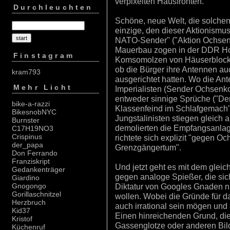
verpixelten Hausfronten.
Durchleuchten
Schöne, neue Welt, die solchen 
einzige, den dieser Aktionismus
NATO-Sender" ("Aktion Ochsenk
Mauerbau zogen in der DDR Ho
Finstagram
Komsomolzen von Häuserblock z
ob die Bürger ihre Antennen au
kram793
ausgerichtet hatten. Wo die An
Mehr Licht
Imperialisten (Sender Ochsenko
entweder sinnige Sprüche ("De
bike-a-razzi
Klassenfeind im Schlafgemach"
BikesnobNYC
Jungstalinisten stiegen gleich
Burnster
demolierten die Empfangsanlag
C17H19NO3
Crispinus
richtete sich explizit "gegen O
der_papa
Grenzgängertum".
Don Ferrando
Franziskript
Und jetzt geht es mit dem gleic
Gedankenträger
gegen analoge Spießer, die sic
Giardino
Diktatur von Googles Gnaden n
Gnogongo
Gorillaschnitzel
wollen. Wobei die Gründe für d
Herzbruch
auch irrational sein mögen un
Kid37
Einen hinreichenden Grund, di
Kristof
Gassenglotze oder anderen Bil
Küchenruf