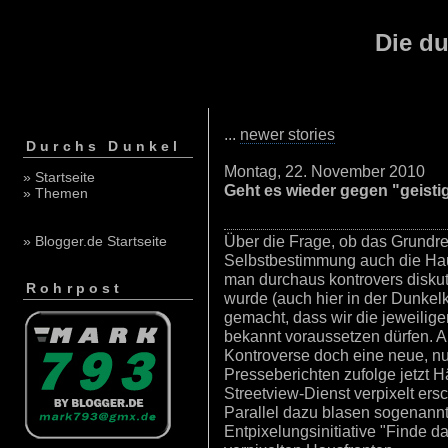
Die du
...
newer stories
Durchs Dunkel
Montag, 22. November 2010
» Startseite
Geht es wieder gegen "geist
» Themen
Über die Frage, ob das Grundrec
» Blogger.de Startseite
Selbstbestimmung auch die Hau
man durchaus kontrovers diskut
Rohrpost
wurde (auch hier in der Dunke
gemacht, dass wir die jeweilige
bekannt voraussetzen dürfen. A
Kontroverse doch eine neue, nu
Presseberichten zufolge jetzt H
Streetview-Dienst verpixelt ers
Parallel dazu blasen sogenannte
Entpixelungsinitiative "Finde d