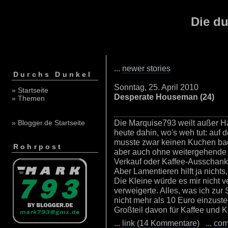
Die du
...
newer stories
Durchs Dunkel
Sonntag, 25. April 2010
» Startseite
Desperate Houseman (24)
» Themen
Die Marquise793 weilt außer H
» Blogger.de Startseite
heute dahin, wo's weh tut: auf 
musste zwar keinen Kuchen b
Rohrpost
aber auch ohne weitergehende 
Verkauf oder Kaffee-Ausschank i
Aber Lamentieren hilft ja nichts
Die Kleine würde es mir nicht 
verweigerte. Alles, was ich zur
nicht mehr als 10 Euro einzust
Großteil davon für Kaffee und
...
link
(
14 Kommentare
) ...
com