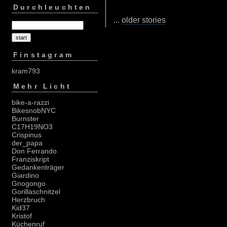
Durchleuchten
...
older stories
Finstagram
kram793
Mehr Licht
bike-a-razzi
BikesnobNYC
Burnster
C17H19NO3
Crispinus
der_papa
Don Ferrando
Franziskript
Gedankenträger
Giardino
Gnogongo
Gorillaschnitzel
Herzbruch
Kid37
Kristof
Küchenruf