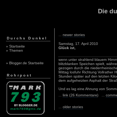
Die du
...
newer stories
Durchs Dunkel
Samstag, 17. April 2010
» Startseite
Glück ist,
» Themen
wenn unter strahlend blauem Himme
» Blogger.de Startseite
blitzblanken Speichen spielt, währ
gezogen durch die niederrheinische 
Mittag losfuhr Richtung Vollrather H
Rohrpost
Stunden später auf den letzten Kil
dem aufgeheizten Asphalt der Stra
Und es lag eine Ahnung von Sommer
...
link
(
26 Kommentare
) ...
comme
...
older stories