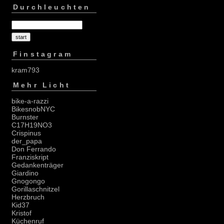
Durchleuchten
Finstagram
kram793
Mehr Licht
bike-a-razzi
BikesnobNYC
Burnster
C17H19NO3
Crispinus
der_papa
Don Ferrando
Franziskript
Gedankenträger
Giardino
Gnogongo
Gorillaschnitzel
Herzbruch
Kid37
Kristof
Küchenruf