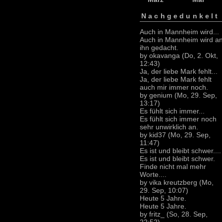
Nachgedunkelt
Auch in Mannheim wird...
Auch in Mannheim wird a
ihn gedacht.
by okavanga (Do, 2. Okt,
12:43)
Ja, der liebe Mark fehlt...
Ja, der liebe Mark fehlt
auch mir immer noch.
by genium (Mo, 29. Sep,
13:17)
Es fühlt sich immer...
Es fühlt sich immer noch
sehr unwirklich an.
by kid37 (Mo, 29. Sep,
11:47)
Es ist und bleibt schwer....
Es ist und bleibt schwer.
Finde nicht mal mehr
Worte....
by vika kreutzberg (Mo,
29. Sep, 10:07)
Heute 5 Jahre.
Heute 5 Jahre.
by fritz_ (So, 28. Sep,
22:52)