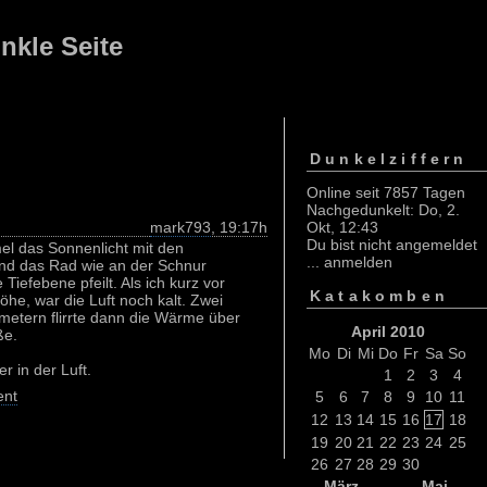
nkle Seite
Dunkelziffern
Online seit 7857 Tagen
Nachgedunkelt: Do, 2.
mark793
, 19:17h
Okt, 12:43
Du bist nicht angemeldet
l das Sonnenlicht mit den
...
anmelden
end das Rad wie an der Schnur
Tiefebene pfeilt. Als ich kurz vor
Katakomben
öhe, war die Luft noch kalt. Zwei
ometern flirrte dann die Wärme über
April 2010
ße.
Mo
Di
Mi
Do
Fr
Sa
So
 in der Luft.
1
2
3
4
nt
5
6
7
8
9
10
11
12
13
14
15
16
17
18
19
20
21
22
23
24
25
26
27
28
29
30
März
Mai