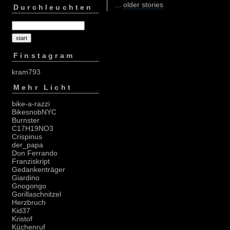
...
older stories
Durchleuchten
Finstagram
kram793
Mehr Licht
bike-a-razzi
BikesnobNYC
Burnster
C17H19NO3
Crispinus
der_papa
Don Ferrando
Franziskript
Gedankenträger
Giardino
Gnogongo
Gorillaschnitzel
Herzbruch
Kid37
Kristof
Küchenruf