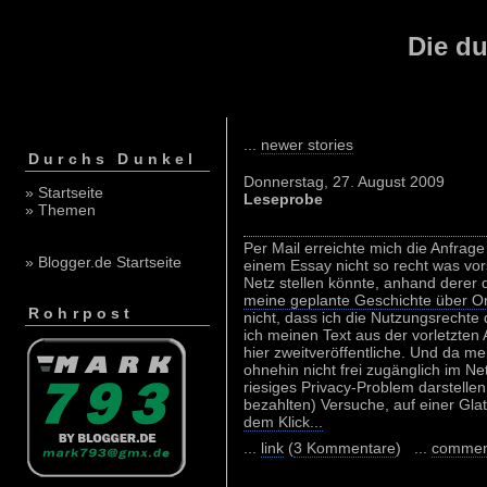
Die du
...
newer stories
Durchs Dunkel
Donnerstag, 27. August 2009
» Startseite
Leseprobe
» Themen
Per Mail erreichte mich die Anfrage
» Blogger.de Startseite
einem Essay nicht so recht was vors
Netz stellen könnte, anhand derer d
meine geplante Geschichte über Ort
Rohrpost
nicht, dass ich die Nutzungsrechte
ich meinen Text aus der vorletzt
hier zweitveröffentliche. Und da m
ohnehin nicht frei zugänglich im Netz
riesiges Privacy-Problem darstellen
bezahlten) Versuche, auf einer Gl
dem Klick...
...
link
(
3 Kommentare
) ...
commen