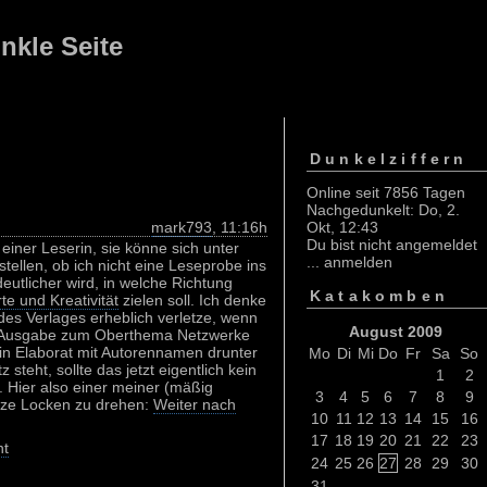
nkle Seite
Dunkelziffern
Online seit 7856 Tagen
Nachgedunkelt: Do, 2.
mark793
, 11:16h
Okt, 12:43
Du bist nicht angemeldet
 einer Leserin, sie könne sich unter
...
anmelden
tellen, ob ich nicht eine Leseprobe ins
eutlicher wird, in welche Richtung
Katakomben
e und Kreativität
zielen soll. Ich denke
 des Verlages erheblich verletze, wenn
August 2009
en Ausgabe zum Oberthema Netzwerke
ein Elaborat mit Autorennamen drunter
Mo
Di
Mi
Do
Fr
Sa
So
 steht, sollte das jetzt eigentlich kein
1
2
. Hier also einer meiner (mäßig
3
4
5
6
7
8
9
atze Locken zu drehen:
Weiter nach
10
11
12
13
14
15
16
17
18
19
20
21
22
23
t
24
25
26
27
28
29
30
31