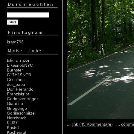
Durchleuchten
Finstagram
kram793
Mehr Licht
bike-a-razzi
BikesnobNYC
Burnster
C17H19NO3
Crispinus
der_papa
Don Ferrando
Franziskript
Gedankenträger
Giardino
Gnogongo
Gorillaschnitzel
Herzbruch
Kid37
...
link
(
45 Kommentare
) ...
comme
Kristof
Küchenruf