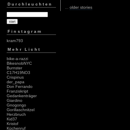
Durchleuchten
...
older stories
Finstagram
kram793
Mehr Licht
bike-a-razzi
BikesnobNYC
Burnster
C17H19NO3
Crispinus
der_papa
Don Ferrando
Franziskript
Gedankenträger
Giardino
Gnogongo
Gorillaschnitzel
Herzbruch
Kid37
Kristof
Küchenruf