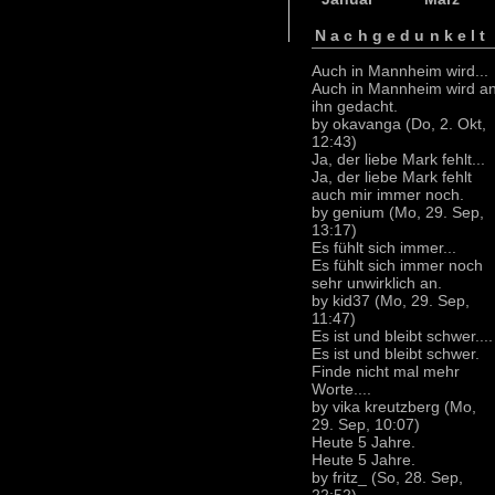
Nachgedunkelt
Auch in Mannheim wird...
Auch in Mannheim wird a
ihn gedacht.
by okavanga (Do, 2. Okt,
12:43)
Ja, der liebe Mark fehlt...
Ja, der liebe Mark fehlt
auch mir immer noch.
by genium (Mo, 29. Sep,
13:17)
Es fühlt sich immer...
Es fühlt sich immer noch
sehr unwirklich an.
by kid37 (Mo, 29. Sep,
11:47)
Es ist und bleibt schwer....
Es ist und bleibt schwer.
Finde nicht mal mehr
Worte....
by vika kreutzberg (Mo,
29. Sep, 10:07)
Heute 5 Jahre.
Heute 5 Jahre.
by fritz_ (So, 28. Sep,
22:52)