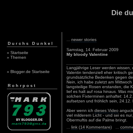
Die du
...
newer stories
Durchs Dunkel
Samstag, 14. Februar 2009
» Startseite
My bloody Valentine
» Themen
Langjährige Leser werden wissen, d
» Blogger.de Startseite
Valentin tendenziell eher kritisch g
grundsätzliche Bedenken gegen de
Nein, ich habe zuletzt am Mittwo
Rohrpost
langsteilige Rosen erstanden, die K
lief es halt auf rosa hinaus. Was mi
solchen Fixterminen anhaftet: 14.
aufsetzen und fröhlich sein, 24.12. 
Aber wenn ich
dieses Video
angucke
viel milderem Licht - und sei es nur,
Obermuftis auf die Palme bringt.
...
link
(
14 Kommentare
) ...
comme