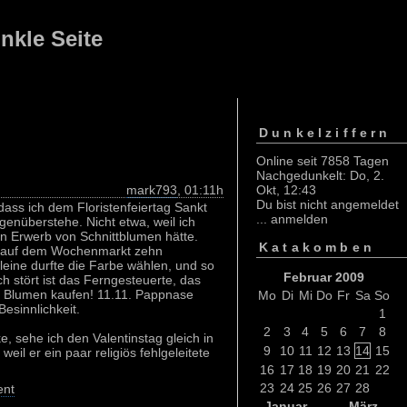
nkle Seite
Dunkelziffern
Online seit 7858 Tagen
Nachgedunkelt: Do, 2.
mark793
, 01:11h
Okt, 12:43
Du bist nicht angemeldet
ass ich dem Floristenfeiertag Sankt
...
anmelden
egenüberstehe. Nicht etwa, weil ich
n Erwerb von Schnittblumen hätte.
Katakomben
ch auf dem Wochenmarkt zehn
leine durfte die Farbe wählen, und so
Februar 2009
ch stört ist das Ferngesteuerte, das
2. Blumen kaufen! 11.11. Pappnase
Mo
Di
Mi
Do
Fr
Sa
So
Besinnlichkeit.
1
2
3
4
5
6
7
8
, sehe ich den Valentinstag gleich in
9
10
11
12
13
14
15
 weil er ein paar religiös fehlgeleitete
16
17
18
19
20
21
22
23
24
25
26
27
28
nt
Januar
März