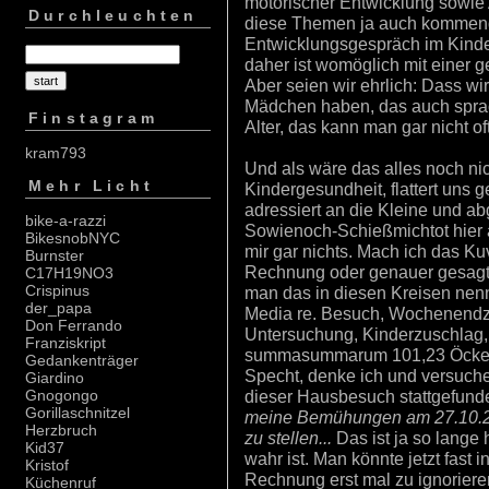
motorischer Entwicklung sowie
Durchleuchten
diese Themen ja auch komme
Entwicklungsgespräch im Kinde
daher ist womöglich mit einer
Aber seien wir ehrlich: Dass wir
Mädchen haben, das auch sprach
Finstagram
Alter, das kann man gar nicht o
kram793
Und als wäre das alles noch n
Mehr Licht
Kindergesundheit, flattert uns g
adressiert an die Kleine und ab
bike-a-razzi
Sowienoch-Schießmichtot hier 
BikesnobNYC
mir gar nichts. Mach ich das Ku
Burnster
Rechnung oder genauer gesagt "
C17H19NO3
Crispinus
man das in diesen Kreisen nenn
der_papa
Media re. Besuch, Wochenendz
Don Ferrando
Untersuchung, Kinderzuschlag,
Franziskript
summasummarum 101,23 Öcken. 
Gedankenträger
Specht, denke ich und versuch
Giardino
dieser Hausbesuch stattgefunden
Gnogongo
Gorillaschnitzel
meine Bemühungen am 27.10.20
Herzbruch
zu stellen...
Das ist ja so lange 
Kid37
wahr ist. Man könnte jetzt fast
Kristof
Rechnung erst mal zu ignoriere
Küchenruf