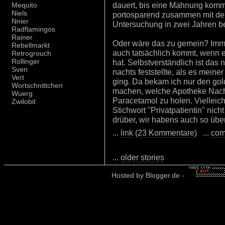
dauert, bis eine Mahnung kommt
Mequito
Niels
portosparend zusammen mit der
Nnier
Untersuchung in zwei Jahren be
Radflamingos
Rainer
Oder wäre das zu gemein? Immer
Rebellmarkt
auch tatsächlich kommt, wenn er
Retrogrouch
Rollinger
hat. Selbstverständlich ist das 
Sven
nachts feststellte, als es meine
Vert
ging. Da bekam ich nur den gol
Wortschnittchen
machen, welche Apotheke Nacht
Wuerg
Paracetamol zu holen. Vielleich
Zwilobit
Stichwort "Privatpatientin" ni
drüber, wir habens auch so über
...
link
(
23 Kommentare
) ...
com
...
older stories
Hosted by
Blogger.de
-