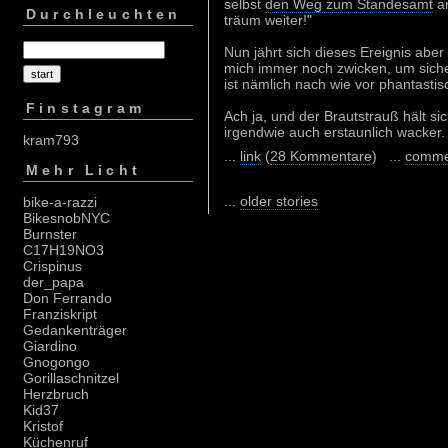
selbst
den Weg zum Standesamt
an
Durchleuchten
träum weiter!"
Nun jährt sich dieses Ereignis ab
mich immer noch zwicken, um siche
ist nämlich nach wie vor phantastis
Finstagram
Ach ja, und der Brautstrauß hält s
irgendwie auch erstaunlich wacker.
kram793
...
link
(
28 Kommentare
) ...
comme
Mehr Licht
...
older stories
bike-a-razzi
BikesnobNYC
Burnster
C17H19NO3
Crispinus
der_papa
Don Ferrando
Franziskript
Gedankenträger
Giardino
Gnogongo
Gorillaschnitzel
Herzbruch
Kid37
Kristof
Küchenruf