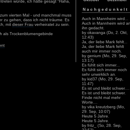
treten würde, ich hätte gesagt "Haha,
Nachgedunkelt
er zum vierten Mal - und manchmal muss
Auch in Mannheim wird...
r zu gehen, dass ich nicht träume. Es
Auch in Mannheim wird a
ch, mit
dieser Frau
verheiratet zu sein.
ihn gedacht.
by okavanga (Do, 2. Okt,
ich als Trockenblumengebinde
12:43)
Ja, der liebe Mark fehlt...
nt
Ja, der liebe Mark fehlt
auch mir immer noch.
by genium (Mo, 29. Sep,
13:17)
Es fühlt sich immer...
Es fühlt sich immer noch
sehr unwirklich an.
by kid37 (Mo, 29. Sep,
11:47)
Es ist und bleibt schwer....
Es ist und bleibt schwer.
Finde nicht mal mehr
Worte....
by vika kreutzberg (Mo,
29. Sep, 10:07)
Heute 5 Jahre.
Heute 5 Jahre.
by fritz_ (So, 28. Sep,
22:52)