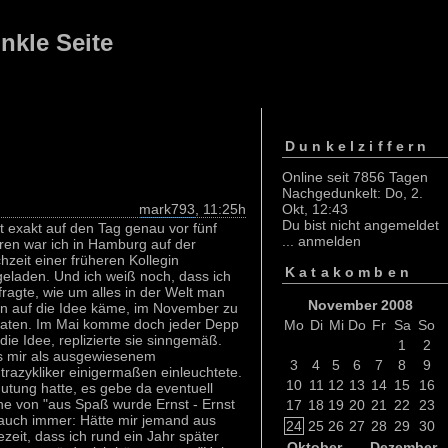
nkle Seite
Dunkelziffern
Online seit 7856 Tagen
Nachgedunkelt: Do, 2.
mark793
, 11:25h
Okt, 12:43
Du bist nicht angemeldet
t exakt auf den Tag genau vor fünf
...
anmelden
ren war ich in Hamburg auf der
hzeit einer früheren Kollegin
Katakomben
geladen. Und ich weiß noch, dass ich
 fragte, wie um alles in der Welt man
November 2008
n auf die Idee käme, im November zu
raten. Im Mai komme doch jeder Depp
Mo
Di
Mi
Do
Fr
Sa
So
 die Idee, replizierte sie sinngemäß.
1
2
 mir als ausgewiesenem
3
4
5
6
7
8
9
trazykliker einigermaßen einleuchtete.
10
11
12
13
14
15
16
utung hatte, es gebe da eventuell
ne von "aus Spaß wurde Ernst - Ernst
17
18
19
20
21
22
23
ie auch immer: Hätte mir jemand aus
24
25
26
27
28
29
30
zeit, dass ich rund ein Jahr später
Oktober
Dezember