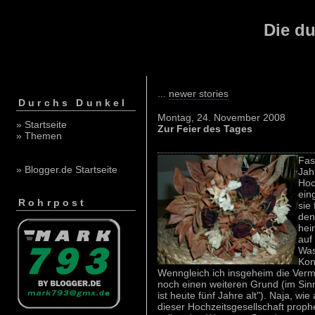
Die du
...
newer stories
Durchs Dunkel
Montag, 24. November 2008
» Startseite
Zur Feier des Tages
» Themen
Fas
» Blogger.de Startseite
Jah
Hoc
ein
Rohrpost
sie
den
hei
auf
Was
Kon
Wenngleich ich insgeheim die Verm
noch einen weiteren Grund (im Sin
ist heute fünf Jahre alt"). Naja, w
dieser Hochzeitsgesellschaft prophe