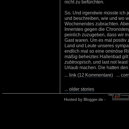
nicht zu befürchten.
So. Und irgendwie müsste ich j
und beschreiben, wie und wo wi
Wochenendes zubrachten. Aber 
Innerstes gegen die Chronistenpf
peinlich zuzugeben, dass wir i
Gast waren. Um es mal positiv z
Land und Leute unseres sympat
endlich mal so eine ominöse Rie
mäßig beheiztes Hallenbad gilt
zubtroopisch
, und last not leas
Urlaub machen. Die hatten de
...
link
(
12 Kommentare
) ...
com
...
older stories
Hosted by
Blogger.de
-