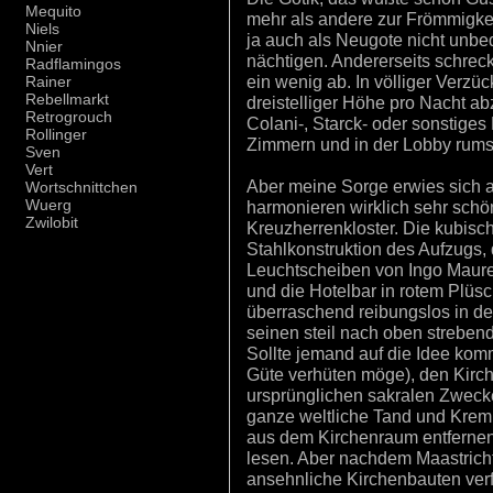
Mequito
mehr als andere zur Frömmigkei
Niels
ja auch als Neugote nicht unbed
Nnier
nächtigen. Andererseits schreck
Radflamingos
ein wenig ab. In völliger Verzü
Rainer
Rebellmarkt
dreistelliger Höhe pro Nacht a
Retrogrouch
Colani-, Starck- oder sonstige
Rollinger
Zimmern und in der Lobby rumste
Sven
Vert
Aber meine Sorge erwies sich a
Wortschnittchen
Wuerg
harmonieren wirklich sehr sch
Zwilobit
Kreuzherrenkloster. Die kubisc
Stahlkonstruktion des Aufzugs, 
Leuchtscheiben von Ingo Maure
und die Hotelbar in rotem Plüsc
überraschend reibungslos in d
seinen steil nach oben streben
Sollte jemand auf die Idee kom
Güte verhüten möge), den Kirc
ursprünglichen sakralen Zwecke
ganze weltliche Tand und Krem
aus dem Kirchenraum entfernen
lesen. Aber nachdem Maastricht
ansehnliche Kirchenbauten verfü