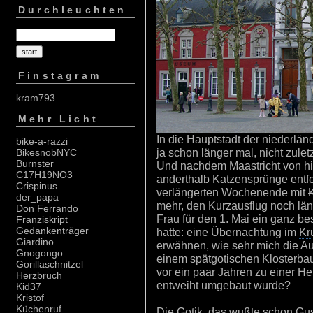
Durchleuchten
Finstagram
kram793
Mehr Licht
In die Hauptstadt der niederlän
bike-a-razzi
ja schon länger mal, nicht zule
BikesnobNYC
Burnster
Und nachdem Maastricht von hie
C17H19NO3
anderthalb Katzensprünge entfer
Crispinus
verlängerten Wochenende mit
der_papa
mehr, den Kurzausflug noch lä
Don Ferrando
Frau für den 1. Mai ein ganz b
Franziskript
Gedankenträger
hatte: eine Übernachtung im
Kr
Giardino
erwähnen, wie sehr mich die Auss
Gnogongo
einem spätgotischen Klosterbau
Gorillaschnitzel
vor ein paar Jahren zu einer H
Herzbruch
entweiht
umgebaut wurde?
Kid37
Kristof
Küchenruf
Die Gotik, das wußte schon Gusta