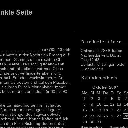
nkle Seite
Dunkelziffern
mark793
, 13:05h
Online seit 7859 Tagen
ir hatten in der Nacht von Freitag auf
Nachgedunkelt: Do, 2.
eine über Schmerzen im rechten Ohr
Okt, 12:43
 Trab. Meine Frau schlug irgendwann
Du bist nicht angemeldet
ch und träufelte ihr warmes Öl ins
...
anmelden
inderung, verhinderte aber nicht,
Katakomben
derthalb Stunden wachwimmerte. Da
r tun als trösten und auf den Placebo-
nn sie ihren Plüsch-Marienkäfer immer
Oktober 2007
 besser. Und zumindest für 60 bis 90
Mo
Di
Mi
Do
Fr
Sa
S
1
2
3
4
5
6
8
9
10
11
12
13
1
, die Samstag morgen reinschaute,
uf, auch für meine angeschlagene
15
16
17
18
19
20
2
 mein anstrengendes Tagwerk etwas
22
23
24
25
26
27
2
enehm duftende Kanne Kaffee auf. Ich
29
30
31
an den Filter Richtung Boden drückt -
September
Novembe