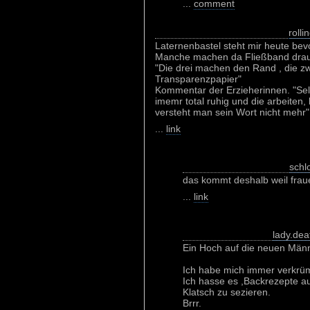
...
comment
rolli
Laternenbastel steht mir heute bevor
Manche machen da Fließband drau
"Die drei machen den Rand , die zw
Transparenzpapier"
Kommentar der Erzieherinnen. "Selt
imemr total ruhig und die arbeiten
versteht man sein Wort nicht mehr"
...
link
schl
das kommt deshalb weil frauen
...
link
lady.dea
Ein Hoch auf die neuen Män
Ich habe mich immer verkrüm
Ich hasse es ,Backrezepte 
Klatsch zu sezieren.
Brrr.