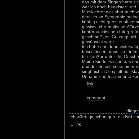
das mit dem Singen hatte sich
war ich noch begeistert und i
Musiklehrer war aber auch wir
deutlich an Sympathie meiners
künftig nicht ganz so oft k
gewisse chromatische Würze
kontrapunktischen Interpretati
gleichmäßiges Gesangsbild a
gewünscht wäre.
Ich habe das dann widerwilli
beschlossen, dass ich für imm
bin. (außer unter der Dusche,
Meine Kinder wissen das un
und der Schule schon immer
singt nicht. Die spielt nur Kla
Unhandliche Instrumente könn
...
link
...
comment
diago
Ich würde ja schon gern ein Bild v
...
link