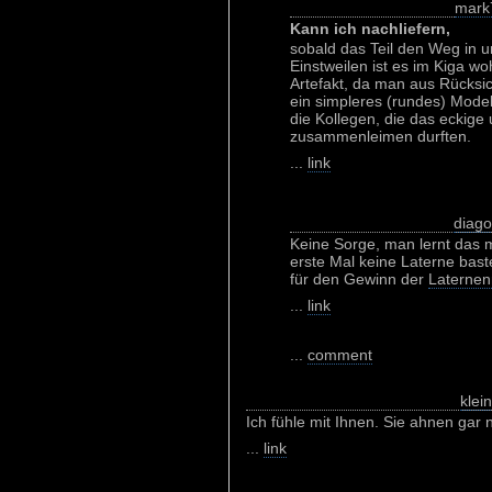
mark
Kann ich nachliefern,
sobald das Teil den Weg in 
Einstweilen ist es im Kiga wo
Artefakt, da man aus Rücksic
ein simpleres (rundes) Modell
die Kollegen, die das eckige
zusammenleimen durften.
...
link
diago
Keine Sorge, man lernt das m
erste Mal keine Laterne bast
für den Gewinn der
Laternen
...
link
...
comment
klei
Ich fühle mit Ihnen. Sie ahnen gar n
...
link