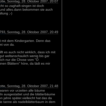
otte
, Sonntag, 28. Oktober 2007, 20:07
cht so zaghaft-singen ist doch
 und alles.dann bekommen sie auch
ltung ;-)
793
, Sonntag, 28. Oktober 2007, 20:49
t mit dem Kindergarten. Denn das
mt von da.
ft es auch nicht wirklich, dass ich mit
ut weltanschaulich wenig bis gar
ich nur die Chose vom "O
en Blättern" höre, da lädt es mir
otte
, Sonntag, 28. Oktober 2007, 21:48
waren vor urzeiten alle bäume
ln ausgestattet und die blätterbäume
en jahre später.vielleicht hat das da
ie tanne als nadelblätterbaum in dem