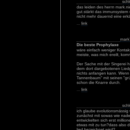
schl
das leiden des herrn mark.ni
gut.stärkt das immunsystem
nicht mehr dauernd eine erkä
...
link
mark
Die beste Prophylaxe
wäre einfach weniger Kontak
meiste, was mich ereilt, kom
Der Sache mit der Singerei hil
dem dort dargebotenen Liedg
nichts anfangen kann. Wenn 
Tannenbaum" mit seinen "grün
schon die Knarre durch.
...
link
schl
ich glaube evolutionsmässig 
zunächst mit sowas wie nade
entwickelten sich erst million
etwas mit zu tun?dass also d
lied bezeichnet wird?