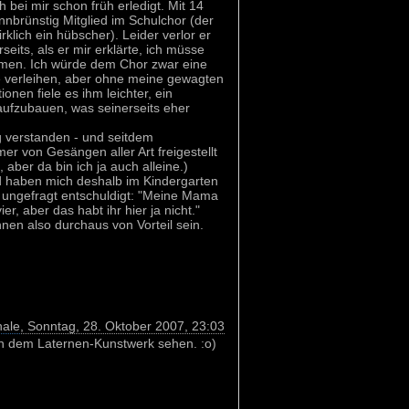
 bei mir schon früh erledigt. Mit 14
nnbrünstig Mitglied im Schulchor (der
klich ein hübscher). Leider verlor er
eits, als er mir erklärte, ich müsse
ommen. Ich würde dem Chor zwar eine
 verleihen, aber ohne meine gewagten
onen fiele es ihm leichter, ein
ufzubauen, was seinerseits eher
g verstanden - und seitdem
er von Gesängen aller Art freigestellt
 aber da bin ich ja auch alleine.)
d haben mich deshalb im Kindergarten
 ungefragt entschuldigt: "Meine Mama
vier, aber das habt ihr hier ja nicht."
en also durchaus von Vorteil sein.
nale
, Sonntag, 28. Oktober 2007, 23:03
on dem Laternen-Kunstwerk sehen. :o)