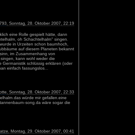
793
, Sonntag, 28. Oktober 2007, 22:19
lich eine Rolle gespielt hätte, dann
telhalm, oh Schachtelhalm" singen.
 wurde in Urzeiten schon baumhoch,
aubbäume auf diesem Planeten bekannt
rsinn, im Zusammenhang von
singen, kann wohl weder die
e Germanistik schlüssig erklären (oder
man einfach fassungslos...
otte
, Sonntag, 28. Oktober 2007, 22:33
elhalm.das würde mir gefallen.eine
um tannenbaum-song.da wäre sogar die
katze
, Montag, 29. Oktober 2007, 00:41